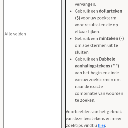
vervangen.
Gebruik een
dollarteken
($)
voor uw zoekterm
voor resultaten die op
elkaar lijken.
Gebruik een
minteken (-)
om zoektermen uit te
sluiten.
Gebruik een
Dubbele
aanhalingstekens (" ")
aan het begin en einde
van uw zoektermen om
naar de exacte
combinatie van woorden
te zoeken.
Voorbeelden van het gebruik
van deze leestekens en meer
zoektips vindt u
hier
.