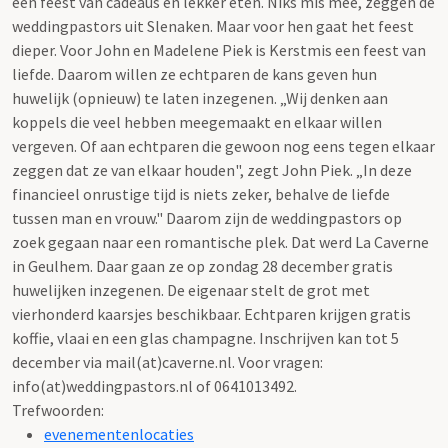
een feest van cadeaus en lekker eten. Niks mis mee, zeggen de
weddingpastors uit Slenaken. Maar voor hen gaat het feest
dieper. Voor John en Madelene Piek is Kerstmis een feest van
liefde. Daarom willen ze echtparen de kans geven hun
huwelijk (opnieuw) te laten inzegenen. „Wij denken aan
koppels die veel hebben meegemaakt en elkaar willen
vergeven. Of aan echtparen die gewoon nog eens tegen elkaar
zeggen dat ze van elkaar houden", zegt John Piek. „In deze
financieel onrustige tijd is niets zeker, behalve de liefde
tussen man en vrouw." Daarom zijn de weddingpastors op
zoek gegaan naar een romantische plek. Dat werd La Caverne
in Geulhem. Daar gaan ze op zondag 28 december gratis
huwelijken inzegenen. De eigenaar stelt de grot met
vierhonderd kaarsjes beschikbaar. Echtparen krijgen gratis
koffie, vlaai en een glas champagne. Inschrijven kan tot 5
december via mail(at)caverne.nl. Voor vragen:
info(at)weddingpastors.nl of 0641013492.
Trefwoorden:
evenementenlocaties