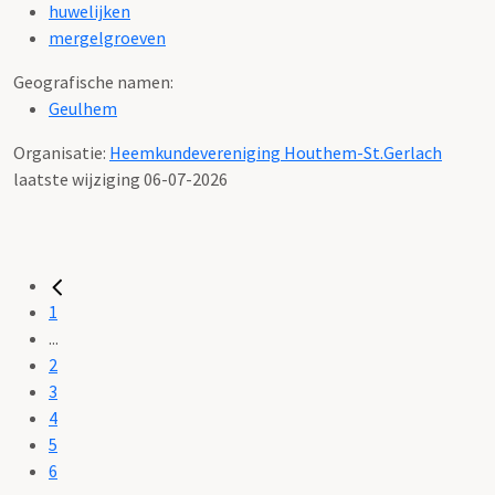
huwelijken
mergelgroeven
Geografische namen:
Geulhem
Organisatie:
Heemkundevereniging Houthem-St.Gerlach
laatste wijziging 06-07-2026
1
...
2
3
4
5
6