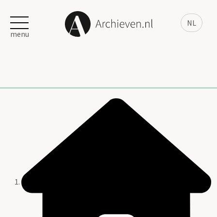
NL
menu