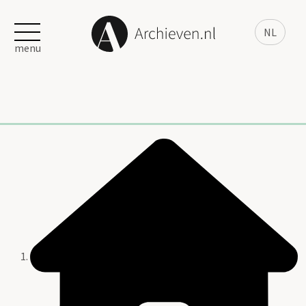
NL
menu