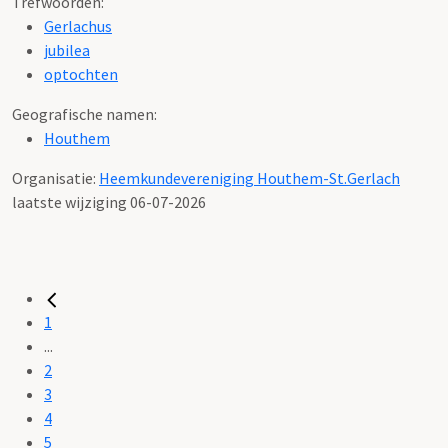
Trefwoorden:
Gerlachus
jubilea
optochten
Geografische namen:
Houthem
Organisatie:
Heemkundevereniging Houthem-St.Gerlach
laatste wijziging 06-07-2026
1
...
2
3
4
5