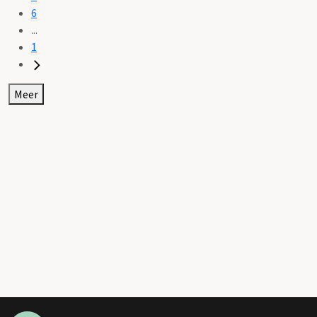
6
...
1
Meer