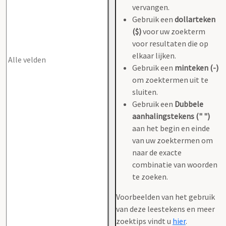
vervangen.
Gebruik een
dollarteken
($)
voor uw zoekterm
voor resultaten die op
elkaar lijken.
Gebruik een
minteken (-)
om zoektermen uit te
sluiten.
Gebruik een
Dubbele
aanhalingstekens (" ")
aan het begin en einde
van uw zoektermen om
naar de exacte
combinatie van woorden
te zoeken.
Voorbeelden van het gebruik
van deze leestekens en meer
zoektips vindt u
hier
.