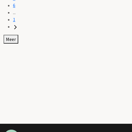
6
...
1
Meer