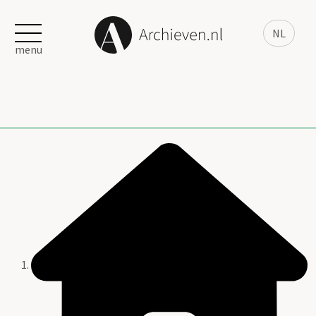
NL
menu