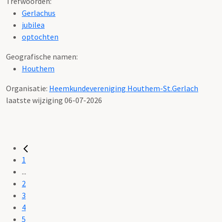
Trefwoorden:
Gerlachus
jubilea
optochten
Geografische namen:
Houthem
Organisatie:
Heemkundevereniging Houthem-St.Gerlach
laatste wijziging 06-07-2026
1
...
2
3
4
5