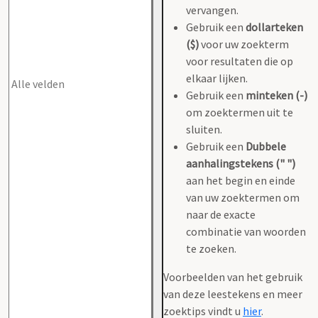
vervangen.
Gebruik een
dollarteken
($)
voor uw zoekterm
voor resultaten die op
elkaar lijken.
Gebruik een
minteken (-)
om zoektermen uit te
sluiten.
Gebruik een
Dubbele
aanhalingstekens (" ")
aan het begin en einde
van uw zoektermen om
naar de exacte
combinatie van woorden
te zoeken.
Voorbeelden van het gebruik
van deze leestekens en meer
zoektips vindt u
hier
.