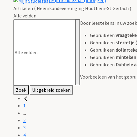
Mijn Studiezaal (inloggen)
Artikelen ( Heemkundevereniging Houthem-St.Gerlach )
Alle velden
Door leestekens in uw zoeko
Gebruik een
vraagteke
Gebruik een
sterretje (
Gebruik een
dollarteke
Gebruik een
minteken 
Gebruik een
Dubbele a
Voorbeelden van het gebrui
Zoek
Uitgebreid zoeken
1
...
2
3
4