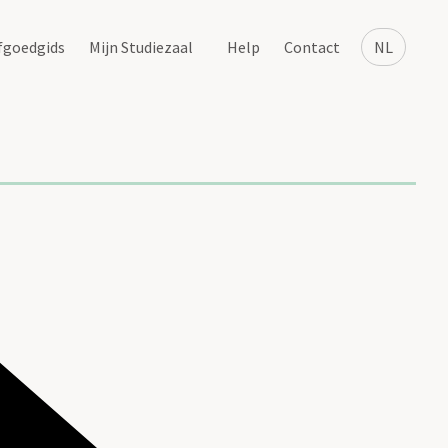
fgoedgids
Mijn Studiezaal
Help
Contact
NL