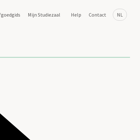
fgoedgids
Mijn Studiezaal
Help
Contact
NL