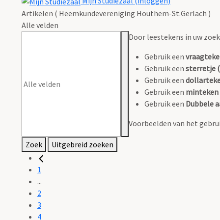
Mijn Studiezaal (inloggen)
Artikelen ( Heemkundevereniging Houthem-St.Gerlach )
Alle velden
Door leestekens in uw zoeko
Gebruik een
vraagteke
Gebruik een
sterretje (
Gebruik een
dollarteke
Gebruik een
minteken 
Gebruik een
Dubbele a
Voorbeelden van het gebrui
Zoek
Uitgebreid zoeken
1
...
2
3
4