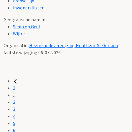
Franse tijd
inwonerslijsten
Geografische namen:
Schin op Geul
Wijlre
Organisatie:
Heemkundevereniging Houthem-St.Gerlach
laatste wijziging 06-07-2026
1
...
2
3
4
5
6