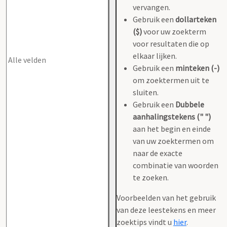
vervangen.
Gebruik een
dollarteken
($)
voor uw zoekterm
voor resultaten die op
elkaar lijken.
Gebruik een
minteken (-)
om zoektermen uit te
sluiten.
Gebruik een
Dubbele
aanhalingstekens (" ")
aan het begin en einde
van uw zoektermen om
naar de exacte
combinatie van woorden
te zoeken.
Voorbeelden van het gebruik
van deze leestekens en meer
zoektips vindt u
hier
.