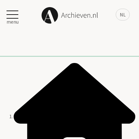
NL
menu