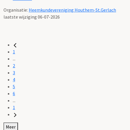
Organisatie:
Heemkundevereniging Houthem-St.Gerlach
laatste wijziging 06-07-2026
1
...
2
3
4
5
6
...
1
Meer