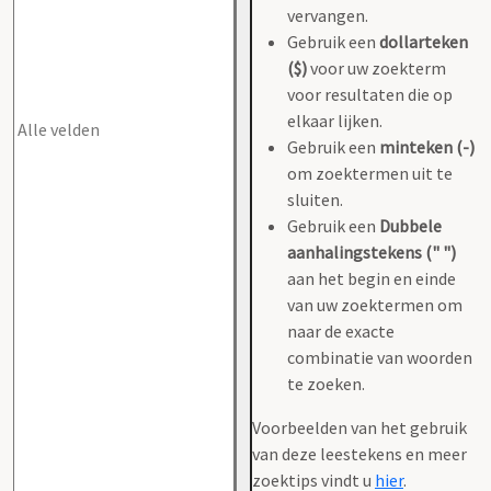
vervangen.
Gebruik een
dollarteken
($)
voor uw zoekterm
voor resultaten die op
elkaar lijken.
Gebruik een
minteken (-)
om zoektermen uit te
sluiten.
Gebruik een
Dubbele
aanhalingstekens (" ")
aan het begin en einde
van uw zoektermen om
naar de exacte
combinatie van woorden
te zoeken.
Voorbeelden van het gebruik
van deze leestekens en meer
zoektips vindt u
hier
.