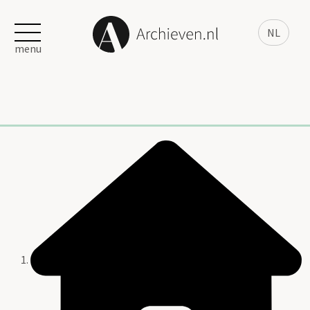
NL
menu