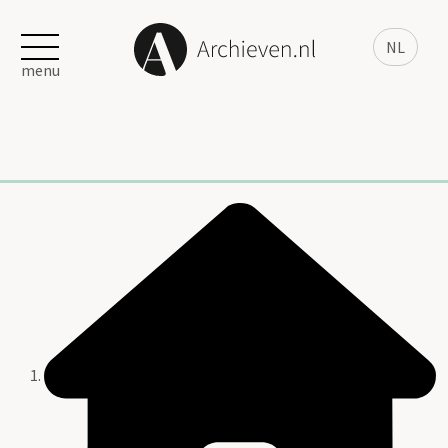
NL
menu