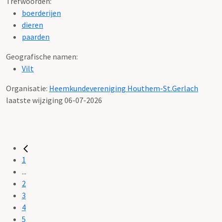
Trefwoorden:
boerderijen
dieren
paarden
Geografische namen:
Vilt
Organisatie:
Heemkundevereniging Houthem-St.Gerlach
laatste wijziging 06-07-2026
1
...
2
3
4
5