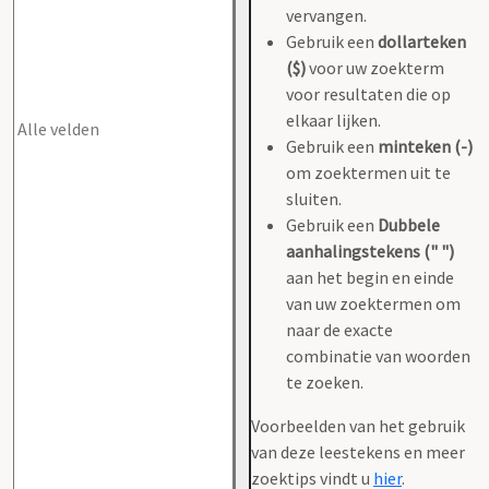
vervangen.
Gebruik een
dollarteken
($)
voor uw zoekterm
voor resultaten die op
elkaar lijken.
Gebruik een
minteken (-)
om zoektermen uit te
sluiten.
Gebruik een
Dubbele
aanhalingstekens (" ")
aan het begin en einde
van uw zoektermen om
naar de exacte
combinatie van woorden
te zoeken.
Voorbeelden van het gebruik
van deze leestekens en meer
zoektips vindt u
hier
.