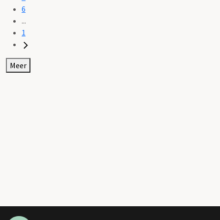
6
...
1
Meer