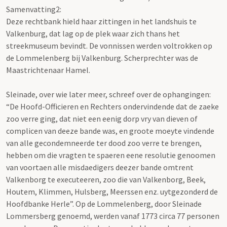
Samenvatting2:
Deze rechtbank hield haar zittingen in het landshuis te
Valkenburg, dat lag op de plek waar zich thans het
streekmuseum bevindt. De vonnissen werden voltrokken op
de Lommelenberg bij Valkenburg. Scherprechter was de
Maastrichtenaar Hamel.
Sleinade, over wie later meer, schreef over de ophangingen:
“De Hoofd-Officieren en Rechters ondervindende dat de zaeke
zoo verre ging, dat niet een eenig dorp vry van dieven of
complicen van deeze bande was, en groote moeyte vindende
van alle gecondemneerde ter dood zoo verre te brengen,
hebben om die vragten te spaeren eene resolutie genoomen
van voortaen alle misdaedigers deezer bande omtrent
Valkenborg te executeeren, zoo die van Valkenborg, Beek,
Houtem, Klimmen, Hulsberg, Meerssen enz. uytgezonderd de
Hoofdbanke Herle”. Op de Lommelenberg, door Sleinade
Lommersberg genoemd, werden vanaf 1773 circa 77 personen