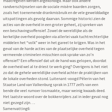
maatregelen werden afgekondigd. Maar ook andere
randverschijnselen van de sociale misère baarden zorgen,
zoals het toenemende drankmisbruik en de vele gewelddadige
uitspattingen als gevolg daarvan. Sommige historici zien de
acties van de overheid in een groter geheel, zij spreken van
een beschavingsoffensief. Zowel de wereldlijke als de
kerkelijke overheid poogden via allerlei vaak tuchtrechterlijke
middelen het “volk” weer in het gareel te krijgen. Was in het
geval van de harde acties van de plaatselijke overheid tegen
vermeende criminelen misschien ook sprake van zo’n
offensief? Een offensief dat uit de hand was gelopen, doordat
de overheid wel al te driest te werk ging? Overigens is het niet
zo dat de gehele wereldlijke overheid achter de praktijken van
de lokale overheden stond. Luitenant-voogd Pélerin van het
Staatse Land van Valkenburg sprak in 1777 zelfs van een
bende die veel rumoer losmaakte, maar weinig kwaads deed.
Het laatste woord over de bokkenrijders zal in ieder geval nog
niet gezegd zijn….
Samenvatting6: