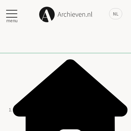
NL
menu