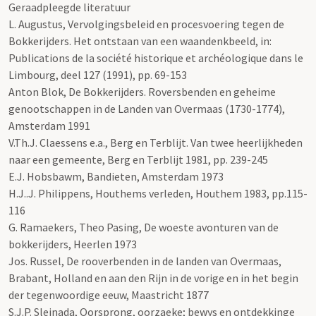
Geraadpleegde literatuur
L. Augustus, Vervolgingsbeleid en procesvoering tegen de
Bokkerijders. Het ontstaan van een waandenkbeeld, in:
Publications de la société historique et archéologique dans le
Limbourg, deel 127 (1991), pp. 69-153
Anton Blok, De Bokkerijders. Roversbenden en geheime
genootschappen in de Landen van Overmaas (1730-1774),
Amsterdam 1991
V.Th.J. Claessens e.a., Berg en Terblijt. Van twee heerlijkheden
naar een gemeente, Berg en Terblijt 1981, pp. 239-245
E.J. Hobsbawm, Bandieten, Amsterdam 1973
H.J..J. Philippens, Houthems verleden, Houthem 1983, pp.115-
116
G. Ramaekers, Theo Pasing, De woeste avonturen van de
bokkerijders, Heerlen 1973
Jos. Russel, De rooverbenden in de landen van Overmaas,
Brabant, Holland en aan den Rijn in de vorige en in het begin
der tegenwoordige eeuw, Maastricht 1877
S.J.P. Sleinada, Oorsprong, oorzaeke; bewys en ontdekkinge