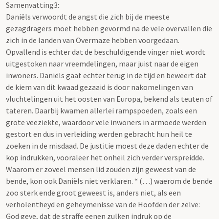
Samenvatting3:
Daniëls verwoordt de angst die zich bij de meeste
gezagdragers moet hebben gevormd na de vele overvallen die
zich in de landen van Overmaze hebben voorgedaan.
Opvallend is echter dat de beschuldigende vinger niet wordt
uitgestoken naar vreemdelingen, maar juist naar de eigen
inwoners. Daniëls gaat echter terug in de tijd en beweert dat
de kiem van dit kwaad gezaaid is door nakomelingen van
vluchtelingen uit het oosten van Europa, bekend als teuten of
tateren. Daarbij kwamen allerlei rampspoeden, zoals een
grote veeziekte, waardoor vele inwoners in armoede werden
gestort en dus in verleiding werden gebracht hun heil te
zoeken in de misdaad. De justitie moest deze daden echter de
kop indrukken, vooraleer het onheil zich verder verspreidde.
Waarom er zoveel mensen lid zouden zijn geweest van de
bende, kon ook Daniëls niet verklaren. “ (…) waerom de bende
zoo sterk ende groot geweest is, anders niet, als een
verholentheyd en geheymenisse van de Hoofden der zelve:
God geve, dat de straffe eenen zulken indruk op de