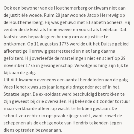
Ook een bewoner van de Houthemerberg ontkwam niet aan
de justitiële woede. Ruim 28 jaar woonde Jacob Herrewig op
de Houthemerberg. Hij was gehuwd met Elisabeth Scheers. Hij
verdiende de kost als linnenwever en vooral als bedelaar. Dat
laatste was bepaald geen beroep om aan justitie te
ontkomen. Op 11 augustus 1775 werd de uit het Duitse gebied
afkomstige Herrewig gearresteerd en niet lang daarna
gefolterd. Hij overleefde de martelingen niet en stierf op 29
november 1775 in gevangenschap. Vervolgens hing zijn lijk te
kijk aan de galg.
Uit Vilt kwamen eveneens een aantal bendeleden aan de galg.
Vaes Hendrix was zes jaar lang als dragonder actief in het
Staatse leger. De ex-soldaat werd beschuldigd betrokken te
zijn geweest bij drie overvallen. Hij bekende dit zonder tortuur
maar verklaarde alleen op wacht te hebben gestaan. De
schout zou echter in opspraak zijn geraakt, want zowel de
schepenen als de echtgenote van Hendrix tekenden tegen
diens optreden bezwaar aan.