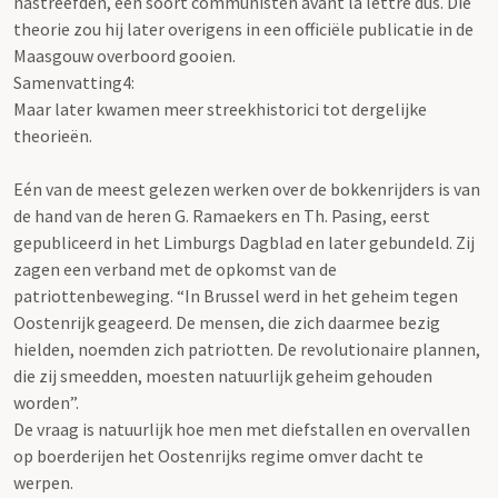
nastreefden, een soort communisten avant la lettre dus. Die
theorie zou hij later overigens in een officiële publicatie in de
Maasgouw overboord gooien.
Samenvatting4:
Maar later kwamen meer streekhistorici tot dergelijke
theorieën.
Eén van de meest gelezen werken over de bokkenrijders is van
de hand van de heren G. Ramaekers en Th. Pasing, eerst
gepubliceerd in het Limburgs Dagblad en later gebundeld. Zij
zagen een verband met de opkomst van de
patriottenbeweging. “In Brussel werd in het geheim tegen
Oostenrijk geageerd. De mensen, die zich daarmee bezig
hielden, noemden zich patriotten. De revolutionaire plannen,
die zij smeedden, moesten natuurlijk geheim gehouden
worden”.
De vraag is natuurlijk hoe men met diefstallen en overvallen
op boerderijen het Oostenrijks regime omver dacht te
werpen.