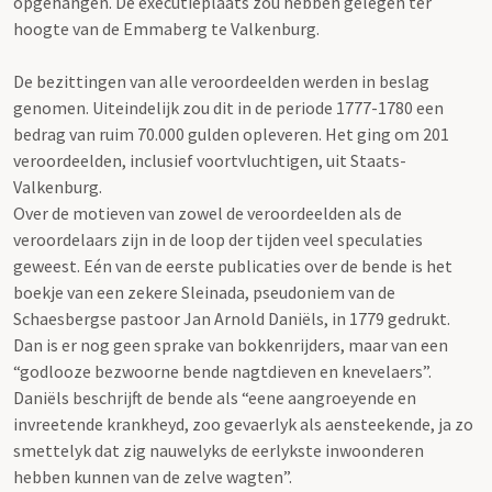
opgehangen. De executieplaats zou hebben gelegen ter
hoogte van de Emmaberg te Valkenburg.
De bezittingen van alle veroordeelden werden in beslag
genomen. Uiteindelijk zou dit in de periode 1777-1780 een
bedrag van ruim 70.000 gulden opleveren. Het ging om 201
veroordeelden, inclusief voortvluchtigen, uit Staats-
Valkenburg.
Over de motieven van zowel de veroordeelden als de
veroordelaars zijn in de loop der tijden veel speculaties
geweest. Eén van de eerste publicaties over de bende is het
boekje van een zekere Sleinada, pseudoniem van de
Schaesbergse pastoor Jan Arnold Daniëls, in 1779 gedrukt.
Dan is er nog geen sprake van bokkenrijders, maar van een
“godlooze bezwoorne bende nagtdieven en knevelaers”.
Daniëls beschrijft de bende als “eene aangroeyende en
invreetende krankheyd, zoo gevaerlyk als aensteekende, ja zo
smettelyk dat zig nauwelyks de eerlykste inwoonderen
hebben kunnen van de zelve wagten”.