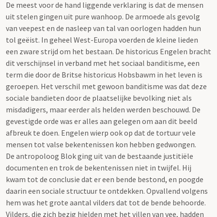
De meest voor de hand liggende verklaring is dat de mensen
uit stelen gingen uit pure wanhoop. De armoede als gevolg
van veepest en de nasleep van tal van oorlogen hadden hun
tol geëist. In geheel West-Europa voerden de kleine lieden
een zware strijd om het bestaan. De historicus Engelen bracht
dit verschijnsel in verband met het sociaal banditisme, een
term die door de Britse historicus Hobsbawm in het leven is
geroepen. Het verschil met gewoon banditisme was dat deze
sociale bandieten door de plaatselijke bevolking niet als
misdadigers, maar eerder als helden werden beschouwd. De
gevestigde orde was er alles aan gelegen om aan dit beeld
afbreuk te doen. Engelen wierp ook op dat de tortuur vele
mensen tot valse bekentenissen kon hebben gedwongen.
De antropoloog Blok ging uit van de bestaande justitiële
documenten en trok de bekentenissen niet in twijfel. Hij
kwam tot de conclusie dat er een bende bestond, en poogde
daarin een sociale structuur te ontdekken. Opvallend volgens
hem was het grote aantal vilders dat tot de bende behoorde.
Vilders, die zich bezig hielden met het villen van vee, hadden