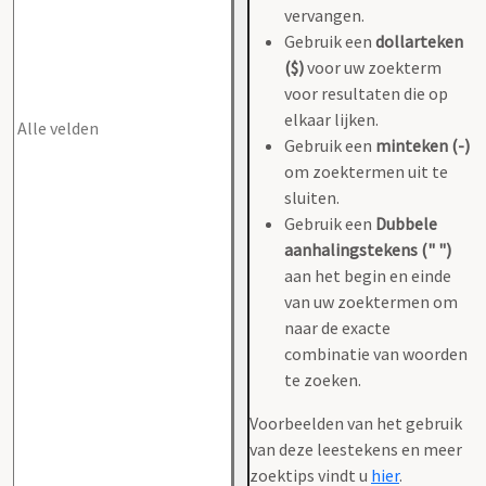
vervangen.
Gebruik een
dollarteken
($)
voor uw zoekterm
voor resultaten die op
elkaar lijken.
Gebruik een
minteken (-)
om zoektermen uit te
sluiten.
Gebruik een
Dubbele
aanhalingstekens (" ")
aan het begin en einde
van uw zoektermen om
naar de exacte
combinatie van woorden
te zoeken.
Voorbeelden van het gebruik
van deze leestekens en meer
zoektips vindt u
hier
.