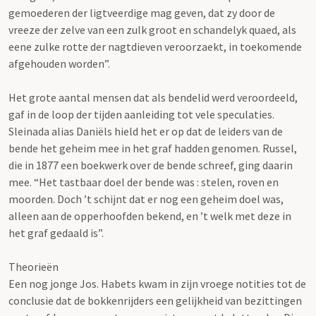
gemoederen der ligtveerdige mag geven, dat zy door de
vreeze der zelve van een zulk groot en schandelyk quaed, als
eene zulke rotte der nagtdieven veroorzaekt, in toekomende
afgehouden worden”.
Het grote aantal mensen dat als bendelid werd veroordeeld,
gaf in de loop der tijden aanleiding tot vele speculaties.
Sleinada alias Daniëls hield het er op dat de leiders van de
bende het geheim mee in het graf hadden genomen. Russel,
die in 1877 een boekwerk over de bende schreef, ging daarin
mee. “Het tastbaar doel der bende was : stelen, roven en
moorden. Doch ’t schijnt dat er nog een geheim doel was,
alleen aan de opperhoofden bekend, en ’t welk met deze in
het graf gedaald is”.
Theorieën
Een nog jonge Jos. Habets kwam in zijn vroege notities tot de
conclusie dat de bokkenrijders een gelijkheid van bezittingen