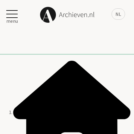
NL
menu