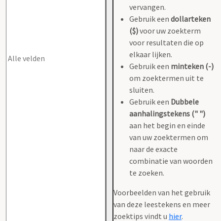
vervangen.
Gebruik een
dollarteken
($)
voor uw zoekterm
voor resultaten die op
elkaar lijken.
Gebruik een
minteken (-)
om zoektermen uit te
sluiten.
Gebruik een
Dubbele
aanhalingstekens (" ")
aan het begin en einde
van uw zoektermen om
naar de exacte
combinatie van woorden
te zoeken.
Voorbeelden van het gebruik
van deze leestekens en meer
zoektips vindt u
hier
.