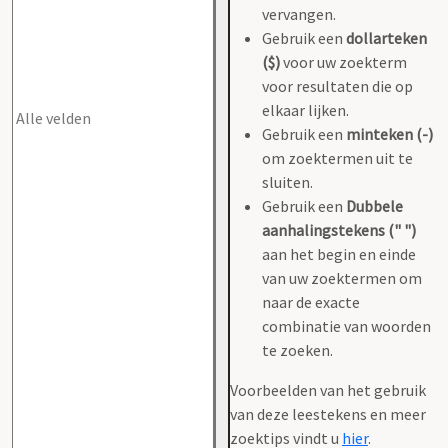
vervangen.
Gebruik een
dollarteken
($)
voor uw zoekterm
voor resultaten die op
elkaar lijken.
Gebruik een
minteken (-)
om zoektermen uit te
sluiten.
Gebruik een
Dubbele
aanhalingstekens (" ")
aan het begin en einde
van uw zoektermen om
naar de exacte
combinatie van woorden
te zoeken.
Voorbeelden van het gebruik
van deze leestekens en meer
zoektips vindt u
hier
.