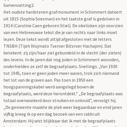
Samenvatting2:
Het oudste hardstenen grafmonument in Schimmert dateert
uit 1815 (Sophia Soesman) en het laatste graf is gedolven in
1914 (Caroline Caen geboren Stiel). De obelisken zijn voorzien
van een Hebreeuwse tekst die je van rechts naar links moet
lezen. Deze tekst wordt altijd afgesloten met de letters
TNSBH (Tijeh Nisjmato Tseroer Bitsroer Hachajim). Dat
betekent: zij zijn/haar ziel gebundeld in de vlecht (der zielen)
des levens. In de jaren dat nog joden in Schimmert woonden,
onderhielden ze zelf de begraafplaats. Snellings: „Van 1930
tot 1945, toen er geen joden meer waren, trok zich niemand
het lot van de graven aan. Pas toen in 1950 een
hoogspanningskabel werd aangelegd boven de
begraafplaats, werd deze herontdekt.” „De begraafplaats was
totaal overwoekerd door struiken en onkruid”, vervolgt hij.
„De gemeente maakte de plek weer begaanbaar en eind jaren
vijftig kreeg ik op een dag bezoek van een rabbi uit
Amsterdam. Hij wist blijkbaar dat ik met de begraafplaats