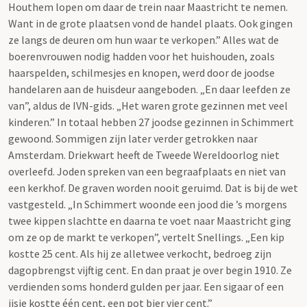
Houthem lopen om daar de trein naar Maastricht te nemen.
Want in de grote plaatsen vond de handel plaats. Ook gingen
ze langs de deuren om hun waar te verkopen.” Alles wat de
boerenvrouwen nodig hadden voor het huishouden, zoals
haarspelden, schilmesjes en knopen, werd door de joodse
handelaren aan de huisdeur aangeboden. „En daar leefden ze
van”, aldus de IVN-gids. „Het waren grote gezinnen met veel
kinderen.” In totaal hebben 27 joodse gezinnen in Schimmert
gewoond. Sommigen zijn later verder getrokken naar
Amsterdam. Driekwart heeft de Tweede Wereldoorlog niet
overleefd. Joden spreken van een begraafplaats en niet van
een kerkhof. De graven worden nooit geruimd. Dat is bij de wet
vastgesteld. „In Schimmert woonde een jood die ’s morgens
twee kippen slachtte en daarna te voet naar Maastricht ging
om ze op de markt te verkopen”, vertelt Snellings. „Een kip
kostte 25 cent. Als hij ze alletwee verkocht, bedroeg zijn
dagopbrengst vijftig cent. En dan praat je over begin 1910. Ze
verdienden soms honderd gulden per jaar. Een sigaar of een
ijsje kostte één cent, een pot bier vier cent.”