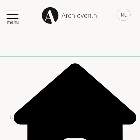
NL
menu