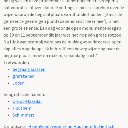
bezig was en deze probeerde te onderhouden. Hij vroeg mij
dat vooral te blijven doen.” Snellings is niet te spreken over de
wijze waarop de begraafplaats wordt onderhouden. „Sinds de
gemeente geen eigen plantsoenendienst meer heeft, is het
een grote ellende. Een dag voor de open monumentendagen
op 10 en 11 september dit jaar was het nog één grote rotzooi.
Na flink wat stampij werd pas de middag voor de eerste open
dag alles opgeknapt. Ik heb zelf een bewegwijzering naar de
begraafplaats moeten maken, schandalig toch.”
Trefwoorden:
begraafplaatsen
grafstenen
Joden
Geografische namen:
Groot-Haasdal
Houthem
Schimmert
Organisatie:
Heemkundevereniging Houthem-St.Gerlach