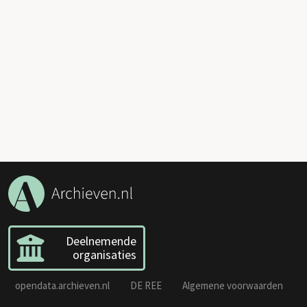
Deelnemende
organisaties
opendata.archieven.nl
DE REE
Algemene voorwaarden