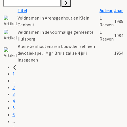
Titel
Auteur
Jaar
Veldnamen in Arensgenhout en Klein
L.
1985
Genhout
Raeven
Veldnamen in de voormalige gemeente
L.
1984
Hulsberg
Raeven
Klein-Genhoutenaren bouwden zelf een
devotiekapel : Mgr. Bruls zal ze 4 juli
1954
inzegenen
1
...
2
3
4
5
6
...