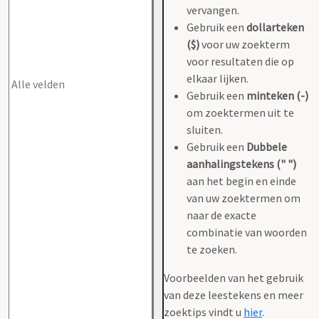
vervangen.
Gebruik een
dollarteken
($)
voor uw zoekterm
voor resultaten die op
elkaar lijken.
Gebruik een
minteken (-)
om zoektermen uit te
sluiten.
Gebruik een
Dubbele
aanhalingstekens (" ")
aan het begin en einde
van uw zoektermen om
naar de exacte
combinatie van woorden
te zoeken.
Voorbeelden van het gebruik
van deze leestekens en meer
zoektips vindt u
hier
.