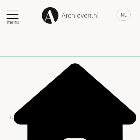
NL
menu