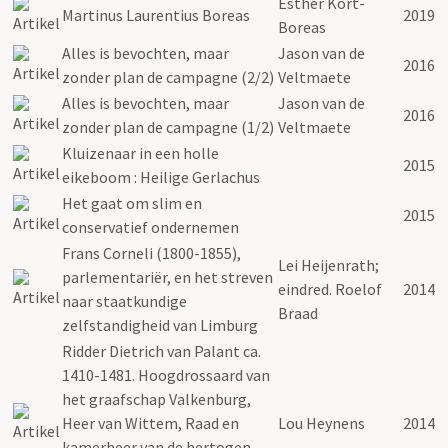
Esther Kort-
Martinus Laurentius Boreas
2019
Boreas
Alles is bevochten, maar
Jason van de
2016
zonder plan de campagne (2/2)
Veltmaete
Alles is bevochten, maar
Jason van de
2016
zonder plan de campagne (1/2)
Veltmaete
Kluizenaar in een holle
2015
eikeboom : Heilige Gerlachus
Het gaat om slim en
2015
conservatief ondernemen
Frans Corneli (1800-1855),
Lei Heijenrath;
parlementariër, en het streven
eindred. Roelof
2014
naar staatkundige
Braad
zelfstandigheid van Limburg
Ridder Dietrich van Palant ca.
1410-1481. Hoogdrossaard van
het graafschap Valkenburg,
Heer van Wittem, Raad en
Lou Heynens
2014
kamerheer van de hertogen