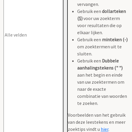
vervangen.
Gebruik een
dollarteken
($)
voor uw zoekterm
voor resultaten die op
elkaar lijken.
Gebruik een
minteken (-)
om zoektermen uit te
sluiten.
Gebruik een
Dubbele
aanhalingstekens (" ")
aan het begin en einde
van uw zoektermen om
naar de exacte
combinatie van woorden
te zoeken.
Voorbeelden van het gebruik
van deze leestekens en meer
zoektips vindt u
hier
.