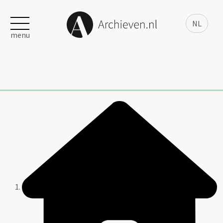
NL
menu