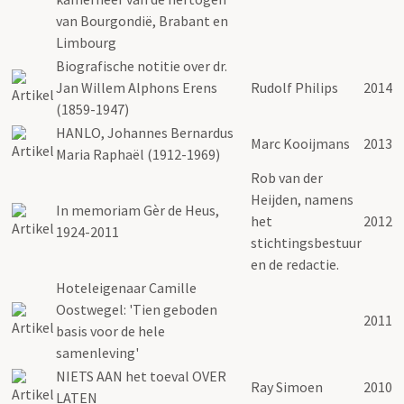
van Bourgondië, Brabant en
Limbourg
Biografische notitie over dr.
Jan Willem Alphons Erens
Rudolf Philips
2014
(1859-1947)
HANLO, Johannes Bernardus
Marc Kooijmans
2013
Maria Raphaël (1912-1969)
Rob van der
Heijden, namens
In memoriam Gèr de Heus,
het
2012
1924-2011
stichtingsbestuur
en de redactie.
Hoteleigenaar Camille
Oostwegel: 'Tien geboden
2011
basis voor de hele
samenleving'
NIETS AAN het toeval OVER
Ray Simoen
2010
LATEN