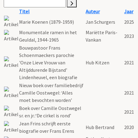
Titel
Auteur
Jaar
Marie Koenen (1879-1959)
Jan Schurgers
2025
Monumentale ramen in het
Mariëtte Paris-
2023
Geuldal, 1944-1965
Vankan
Bouwpastoor Frans
Schoenmaeckers parochie
'Onze Lieve Vrouw van
Hub Kitzen
2021
Altijddurende Bijstand'
Lindenheuvel, een biografie
Nieuw boek over familiebedrijf
Camille Oostwegel: ‘Alles
2021
moet bevochten worden’
Boek over Camille Oostwegel
2021
sr. en jr.:‘De cirkel is rond’
Jean Frins schrijft eerste
Hub Bertrand
2020
biografie over Frans Erens