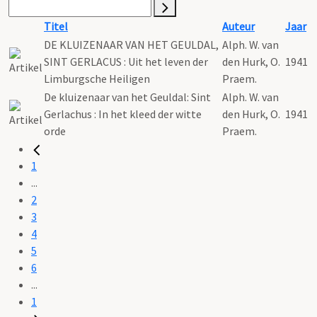
Titel
Auteur
Jaar
DE KLUIZENAAR VAN HET GEULDAL,
Alph. W. van
SINT GERLACUS : Uit het leven der
den Hurk, O.
1941
Limburgsche Heiligen
Praem.
De kluizenaar van het Geuldal: Sint
Alph. W. van
Gerlachus : In het kleed der witte
den Hurk, O.
1941
orde
Praem.
1
...
2
3
4
5
6
...
1