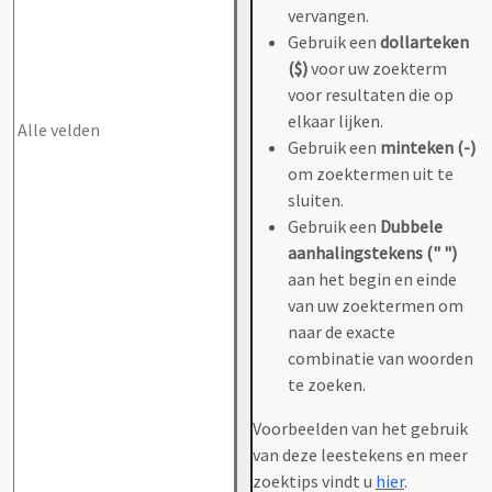
vervangen.
Gebruik een
dollarteken
($)
voor uw zoekterm
voor resultaten die op
elkaar lijken.
Gebruik een
minteken (-)
om zoektermen uit te
sluiten.
Gebruik een
Dubbele
aanhalingstekens (" ")
aan het begin en einde
van uw zoektermen om
naar de exacte
combinatie van woorden
te zoeken.
Voorbeelden van het gebruik
van deze leestekens en meer
zoektips vindt u
hier
.