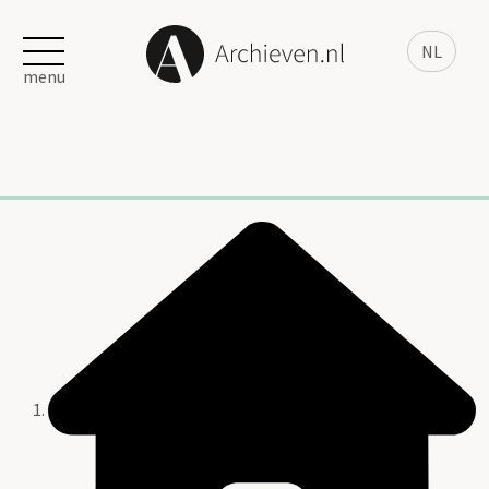
NL
menu