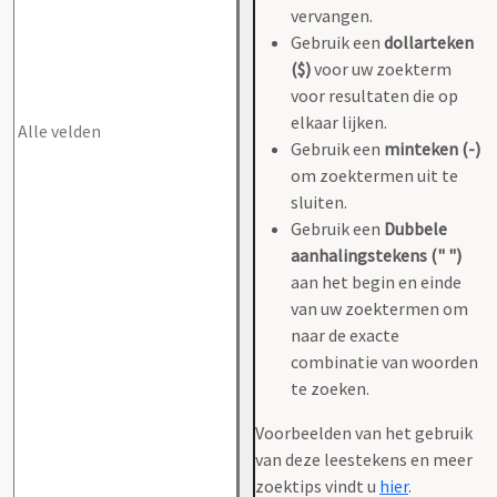
vervangen.
Gebruik een
dollarteken
($)
voor uw zoekterm
voor resultaten die op
elkaar lijken.
Gebruik een
minteken (-)
om zoektermen uit te
sluiten.
Gebruik een
Dubbele
aanhalingstekens (" ")
aan het begin en einde
van uw zoektermen om
naar de exacte
combinatie van woorden
te zoeken.
Voorbeelden van het gebruik
van deze leestekens en meer
zoektips vindt u
hier
.