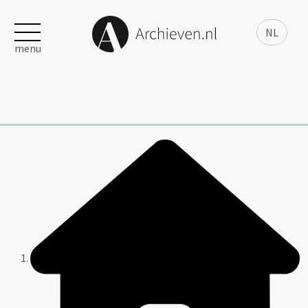
NL
menu