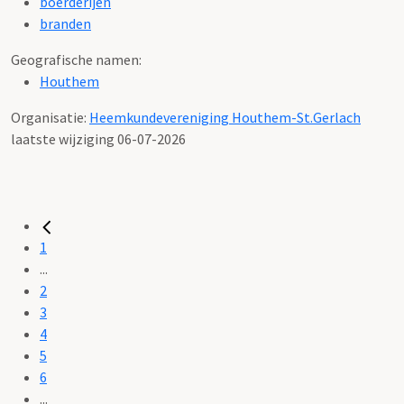
boerderijen
branden
Geografische namen:
Houthem
Organisatie:
Heemkundevereniging Houthem-St.Gerlach
laatste wijziging 06-07-2026
1
...
2
3
4
5
6
...