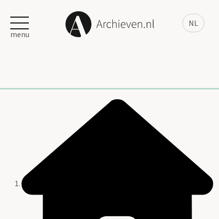
NL
menu