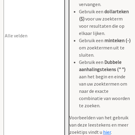
vervangen.
Gebruik een
dollarteken
($)
voor uw zoekterm
voor resultaten die op
elkaar lijken.
Gebruik een
minteken (-)
om zoektermen uit te
sluiten.
Gebruik een
Dubbele
aanhalingstekens (" ")
aan het begin en einde
van uw zoektermen om
naar de exacte
combinatie van woorden
te zoeken.
Voorbeelden van het gebruik
van deze leestekens en meer
zoektips vindt u
hier
.