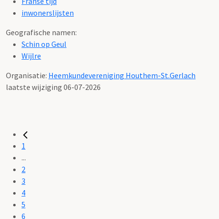
Franse tijd
inwonerslijsten
Geografische namen:
Schin op Geul
Wijlre
Organisatie:
Heemkundevereniging Houthem-St.Gerlach
laatste wijziging 06-07-2026
1
...
2
3
4
5
6