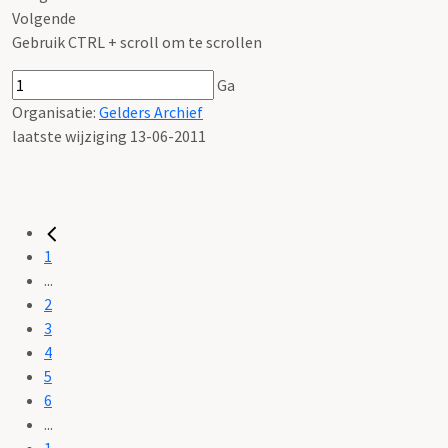
Volgende
Gebruik CTRL + scroll om te scrollen
Ga
Organisatie:
Gelders Archief
laatste wijziging 13-06-2011
1
...
2
3
4
5
6
...
1