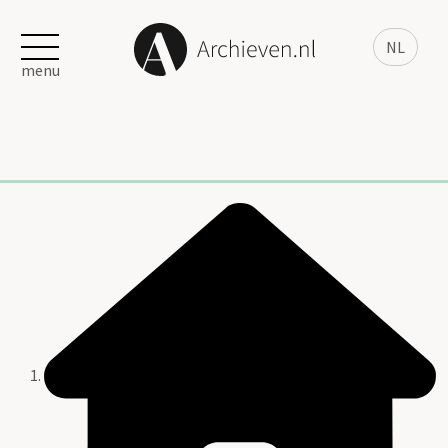
NL
menu