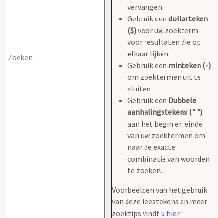
vervangen.
Gebruik een
dollarteken
($)
voor uw zoekterm
voor resultaten die op
elkaar lijken.
Gebruik een
minteken (-)
om zoektermen uit te
sluiten.
Gebruik een
Dubbele
aanhalingstekens (" ")
aan het begin en einde
van uw zoektermen om
naar de exacte
combinatie van woorden
te zoeken.
Voorbeelden van het gebruik
van deze leestekens en meer
zoektips vindt u
hier
.