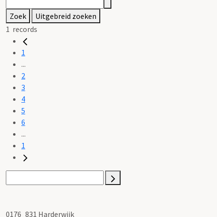
Zoek
Uitgebreid zoeken
1
records
1
...
2
3
4
5
6
...
1
0176_831 Harderwijk