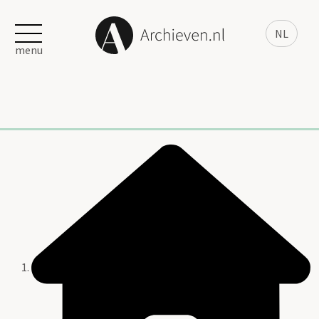
NL
menu