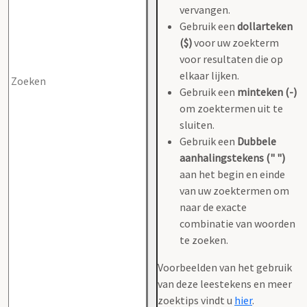
vervangen.
Gebruik een
dollarteken
($)
voor uw zoekterm
voor resultaten die op
elkaar lijken.
Gebruik een
minteken (-)
om zoektermen uit te
sluiten.
Gebruik een
Dubbele
aanhalingstekens (" ")
aan het begin en einde
van uw zoektermen om
naar de exacte
combinatie van woorden
te zoeken.
Voorbeelden van het gebruik
van deze leestekens en meer
zoektips vindt u
hier
.