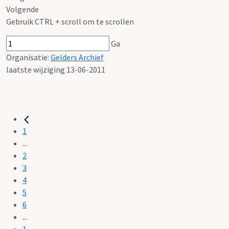
Volgende
Gebruik CTRL + scroll om te scrollen
Ga
Organisatie:
Gelders Archief
laatste wijziging 13-06-2011
1
...
2
3
4
5
6
...
1