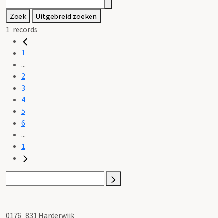
Zoek
Uitgebreid zoeken
1
records
1
...
2
3
4
5
6
...
1
0176_831 Harderwijk