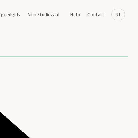
fgoedgids
Mijn Studiezaal
Help
Contact
NL