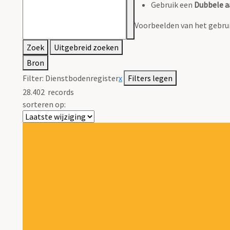
Gebruik een
Dubbele a
Voorbeelden van het gebrui
Zoek
Uitgebreid zoeken
Bron
Filter:
Dienstbodenregister
x
Filters legen
28.402
records
sorteren op: