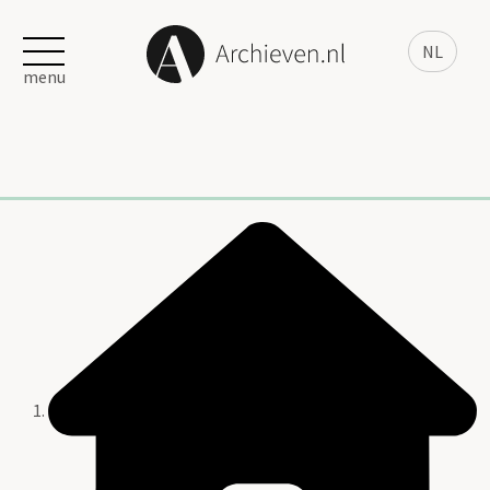
NL
menu