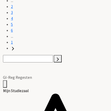
...
2
3
4
5
6
...
1
GI-Reg Regesten
Mijn Studiezaal