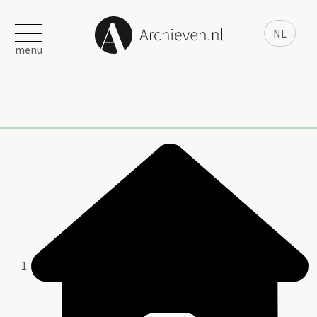
NL
menu