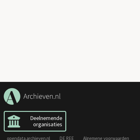
Deelnemende
organisaties
opendata.archieven.nl
DE REE
Algemene voorwaarden