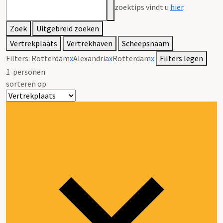
zoektips vindt u
hier
.
Zoek
Uitgebreid zoeken
Vertrekplaats
Vertrekhaven
Scheepsnaam
Filters:
Rotterdam
x
Alexandria
x
Rotterdam
x
Filters legen
1
personen
sorteren op: