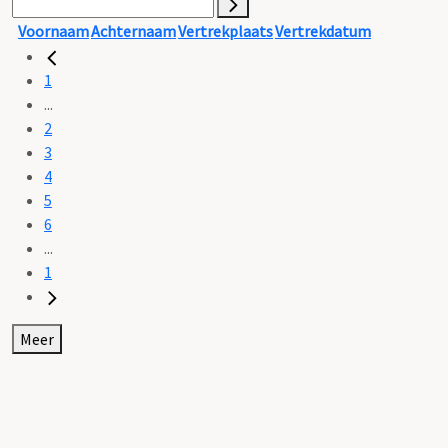
Voornaam
Achternaam
Vertrekplaats
Vertrekdatum
1
...
2
3
4
5
6
...
1
Meer