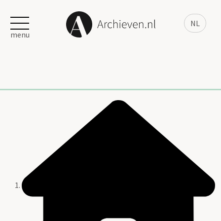
NL
menu