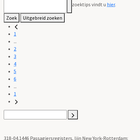
zoektips vindt u
hier
.
Zoek
Uitgebreid zoeken
1
...
2
3
4
5
6
...
1
318-04.1446 Passagiersregisters, lijn New York-Rotterdam: