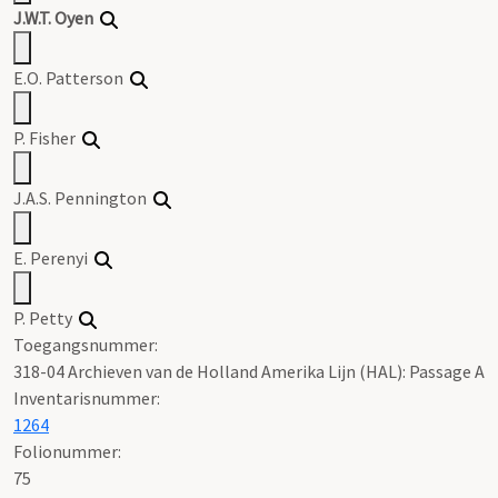
J.W.T. Oyen
E.O. Patterson
P. Fisher
J.A.S. Pennington
E. Perenyi
P. Petty
Toegangsnummer
:
318-04 Archieven van de Holland Amerika Lijn (HAL): Passage A
Inventarisnummer
:
1264
Folionummer:
75