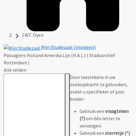
J.W.T. Oyen
Mijn Studiezaal (inloggen)
Passagiers Holland Amerika Lijn (H.A.L.) ( Stadsarchief
Rotterdam )
Alle velden
Door leestekens in uw
zoekopdracht te gebruiken,
zoekt u specifieker of juist
breder:
Gebruik een
vraagteken
(?)
om één letter te
vervangen.
Gebruik een
sterretje (*)