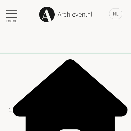
NL
menu