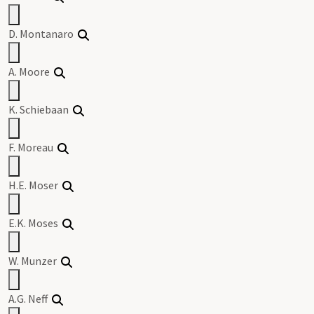
D. Montanaro
A. Moore
K. Schiebaan
F. Moreau
H.E. Moser
E.K. Moses
W. Munzer
A.G. Neff