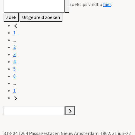
zoektips vindt u
hier
.
Zoek
Uitgebreid zoeken
1
...
2
3
4
5
6
...
1
318-04.1264 Passagestaten Nieuw Amsterdam: 1962, 31 juli-22