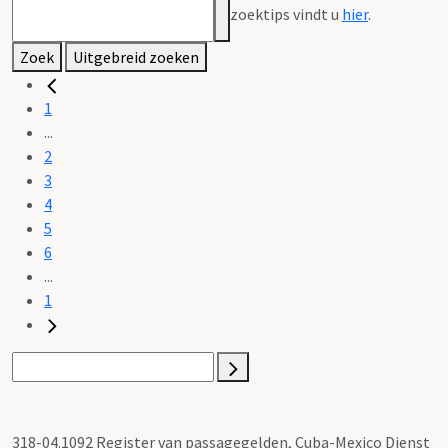
zoektips vindt u
hier
.
Zoek
Uitgebreid zoeken
1
...
2
3
4
5
6
...
1
318-04.1092 Register van passagegelden, Cuba-Mexico Dienst