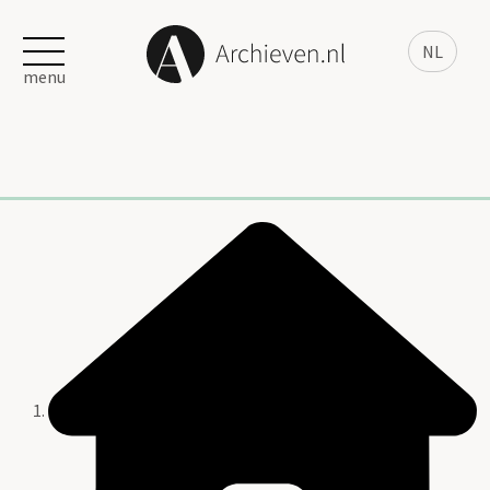
NL
menu