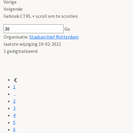
Vorige
Volgende
Gebruik CTRL + scroll om te scrollen
Ga
Organisatie:
Stadsarchief Rotterdam
laatste wijziging 19-02-2021
1 gedigitaliseerd
1
...
2
3
4
5
6