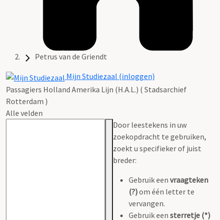
Petrus van de Griendt
Mijn Studiezaal (inloggen)
Passagiers Holland Amerika Lijn (H.A.L.) ( Stadsarchief
Rotterdam )
Alle velden
Door leestekens in uw
zoekopdracht te gebruiken,
zoekt u specifieker of juist
breder:
Gebruik een
vraagteken
(?)
om één letter te
vervangen.
Gebruik een
sterretje (*)