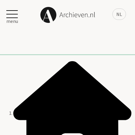
NL
menu