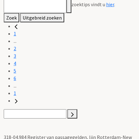
zoektips vindt u
hier
.
Zoek
Uitgebreid zoeken
1
...
2
3
4
5
6
...
1
318-04.984 Register van passagegelden, lijn Rotterdam-New