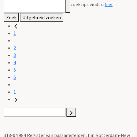
zoektips vindt u
hier
.
Zoek
Uitgebreid zoeken
1
...
2
3
4
5
6
...
1
318-04.984 Register van passagegelden, lijn Rotterdam-New