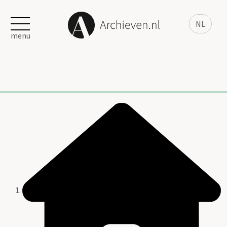
NL
menu