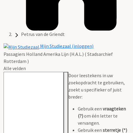
Petrus van de Griendt
Mijn Studiezaal (inloggen)
Passagiers Holland Amerika Lijn (H.A.L.) ( Stadsarchief
Rotterdam )
Alle velden
Door leestekens in uw
zoekopdracht te gebruiken,
zoekt u specifieker of juist
breder:
Gebruik een
vraagteken
(?)
om één letter te
vervangen.
Gebruik een
sterretje (*)