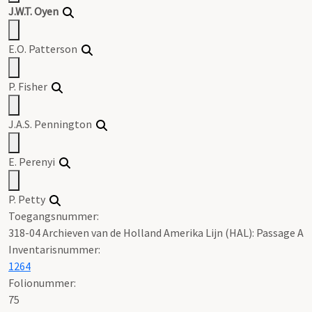
J.W.T. Oyen
E.O. Patterson
P. Fisher
J.A.S. Pennington
E. Perenyi
P. Petty
Toegangsnummer
:
318-04 Archieven van de Holland Amerika Lijn (HAL): Passage A
Inventarisnummer
:
1264
Folionummer:
75