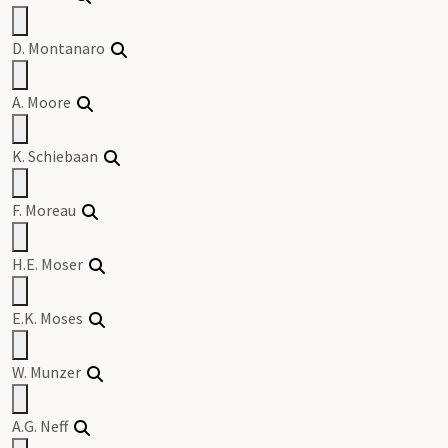
D. Montanaro
A. Moore
K. Schiebaan
F. Moreau
H.E. Moser
E.K. Moses
W. Munzer
A.G. Neff