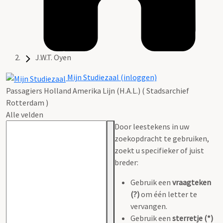
J.W.T. Oyen
Mijn Studiezaal (inloggen)
Passagiers Holland Amerika Lijn (H.A.L.) ( Stadsarchief
Rotterdam )
Alle velden
Door leestekens in uw
zoekopdracht te gebruiken,
zoekt u specifieker of juist
breder:
Gebruik een
vraagteken
(?)
om één letter te
vervangen.
Gebruik een
sterretje (*)