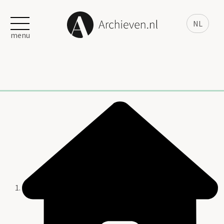
NL
menu