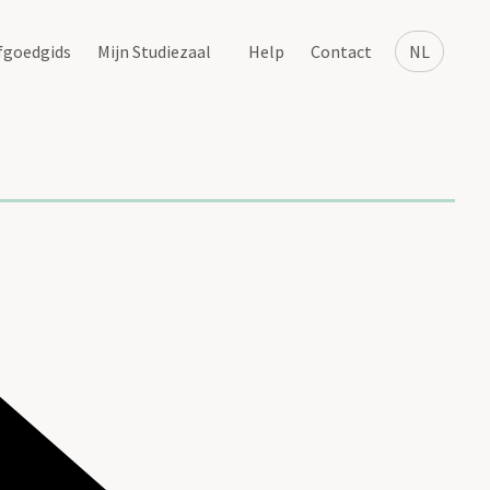
fgoedgids
Mijn Studiezaal
Help
Contact
NL