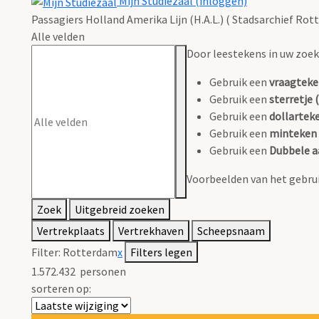
Mijn Studiezaal (inloggen)
Passagiers Holland Amerika Lijn (H.A.L.) ( Stadsarchief Rot
Alle velden
Door leestekens in uw zoeko
Gebruik een
vraagteke
Gebruik een
sterretje (
Gebruik een
dollarteke
Gebruik een
minteken 
Gebruik een
Dubbele a
Voorbeelden van het gebrui
Zoek
Uitgebreid zoeken
Vertrekplaats
Vertrekhaven
Scheepsnaam
Filter:
Rotterdam
x
Filters legen
1.572.432
personen
sorteren op: