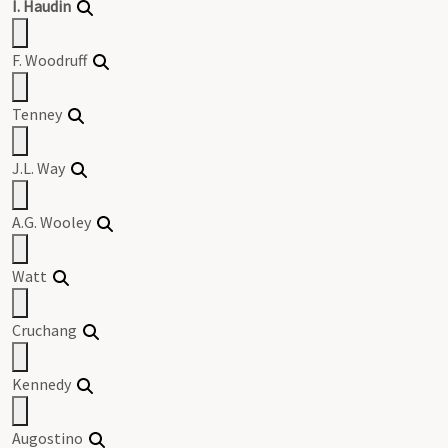
I. Haudin
F. Woodruff
Tenney
J.L. Way
A.G. Wooley
Watt
Cruchang
Kennedy
Augostino