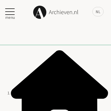
NL
menu