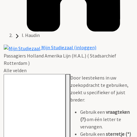
I. Haudin
Mijn Studiezaal (inloggen)
Passagiers Holland Amerika Lijn (H.A.L.) ( Stadsarchief
Rotterdam )
Alle velden
Door leestekens in uw
zoekopdracht te gebruiken,
zoekt u specifieker of juist
breder:
Gebruik een
vraagteken
(?)
om één letter te
vervangen.
Gebruik een
sterretje (*)