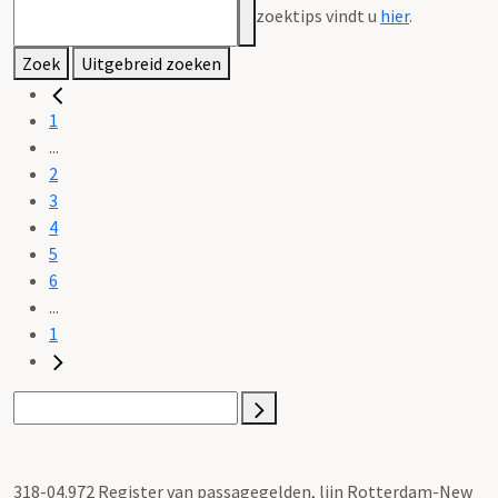
zoektips vindt u
hier
.
Zoek
Uitgebreid zoeken
1
...
2
3
4
5
6
...
1
318-04.972 Register van passagegelden, lijn Rotterdam-New