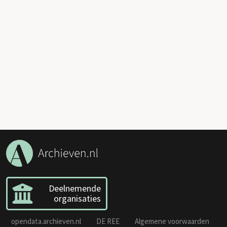
Deelnemende
organisaties
opendata.archieven.nl
DE REE
Algemene voorwaarden