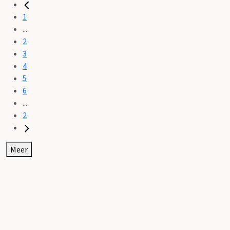
1
...
2
3
4
5
6
...
2
Meer