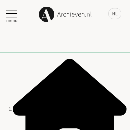
NL
menu