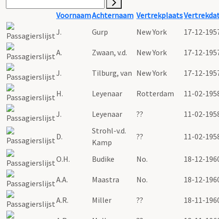
Voornaam
Achternaam
Vertrekplaats
Vertrekda
J.
Gurp
New York
17-12-195
A.
Zwaan, v.d.
New York
17-12-195
J.
Tilburg, van
New York
17-12-195
H.
Leyenaar
Rotterdam
11-02-195
J.
Leyenaar
??
11-02-195
Strohl-v.d.
D.
??
11-02-195
Kamp
O.H.
Budike
No.
18-12-196
A.A.
Maastra
No.
18-12-196
A.R.
Miller
??
18-11-196