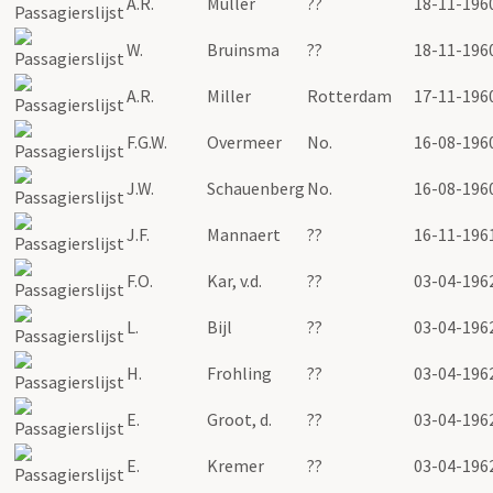
A.R.
Muller
??
18-11-196
W.
Bruinsma
??
18-11-196
A.R.
Miller
Rotterdam
17-11-196
F.G.W.
Overmeer
No.
16-08-196
J.W.
Schauenberg
No.
16-08-196
J.F.
Mannaert
??
16-11-196
F.O.
Kar, v.d.
??
03-04-196
L.
Bijl
??
03-04-196
H.
Frohling
??
03-04-196
E.
Groot, d.
??
03-04-196
E.
Kremer
??
03-04-196