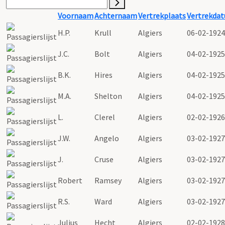
Voornaam
Achternaam
Vertrekplaats
Vertrekda
H.P.
Krull
Algiers
06-02-1924
J.C.
Bolt
Algiers
04-02-1925
B.K.
Hires
Algiers
04-02-1925
M.A.
Shelton
Algiers
04-02-1925
L.
Clerel
Algiers
02-02-1926
J.W.
Angelo
Algiers
03-02-1927
J.
Cruse
Algiers
03-02-1927
Robert
Ramsey
Algiers
03-02-1927
R.S.
Ward
Algiers
03-02-1927
Julius
Hecht
Algiers
02-02-1928