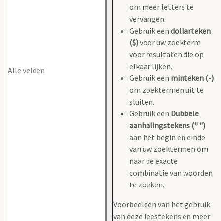
om meer letters te
vervangen.
Gebruik een
dollarteken
($)
voor uw zoekterm
voor resultaten die op
elkaar lijken.
Gebruik een
minteken (-)
om zoektermen uit te
sluiten.
Gebruik een
Dubbele
aanhalingstekens (" ")
aan het begin en einde
van uw zoektermen om
naar de exacte
combinatie van woorden
te zoeken.
Voorbeelden van het gebruik
van deze leestekens en meer