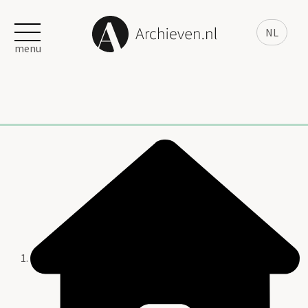
NL
menu