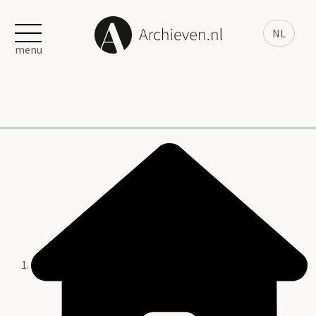
NL
menu