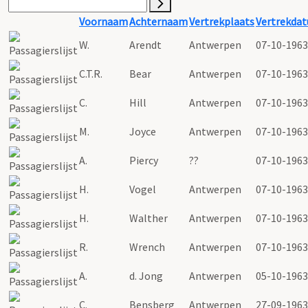
Voornaam
Achternaam
Vertrekplaats
Vertrekda
W.
Arendt
Antwerpen
07-10-1963
C.T.R.
Bear
Antwerpen
07-10-1963
C.
Hill
Antwerpen
07-10-1963
M.
Joyce
Antwerpen
07-10-1963
A.
Piercy
??
07-10-1963
H.
Vogel
Antwerpen
07-10-1963
H.
Walther
Antwerpen
07-10-1963
R.
Wrench
Antwerpen
07-10-1963
A.
d. Jong
Antwerpen
05-10-1963
C.
Bensberg
Antwerpen
27-09-1963