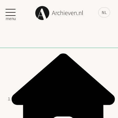
NL
menu