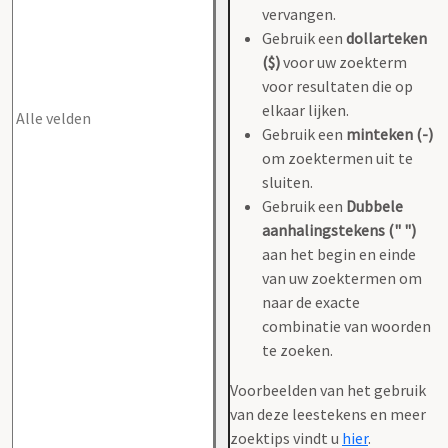
vervangen.
Gebruik een
dollarteken
($)
voor uw zoekterm
voor resultaten die op
elkaar lijken.
Gebruik een
minteken (-)
om zoektermen uit te
sluiten.
Gebruik een
Dubbele
aanhalingstekens (" ")
aan het begin en einde
van uw zoektermen om
naar de exacte
combinatie van woorden
te zoeken.
Voorbeelden van het gebruik
van deze leestekens en meer
zoektips vindt u
hier
.