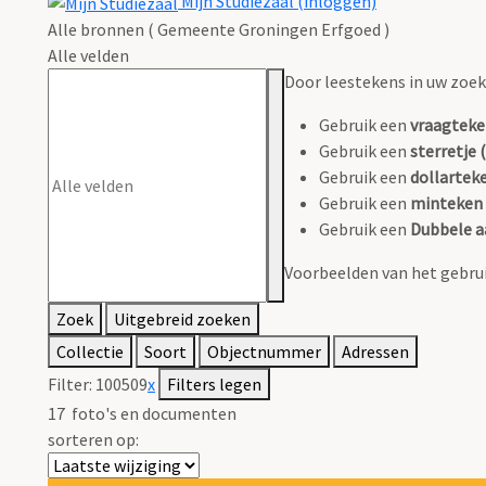
Mijn Studiezaal (inloggen)
Alle bronnen ( Gemeente Groningen Erfgoed )
Alle velden
Door leestekens in uw zoeko
Gebruik een
vraagteke
Gebruik een
sterretje (
Gebruik een
dollarteke
Gebruik een
minteken 
Gebruik een
Dubbele a
Voorbeelden van het gebrui
Zoek
Uitgebreid zoeken
Collectie
Soort
Objectnummer
Adressen
Filter:
100509
x
Filters legen
17
foto's en documenten
sorteren op: