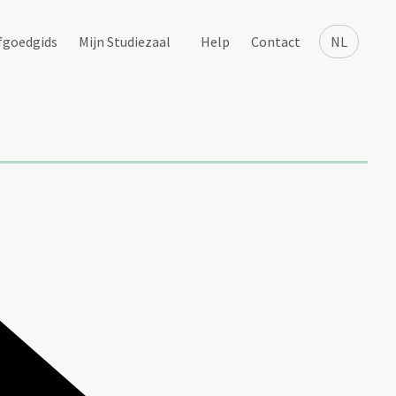
fgoedgids
Mijn Studiezaal
Help
Contact
NL