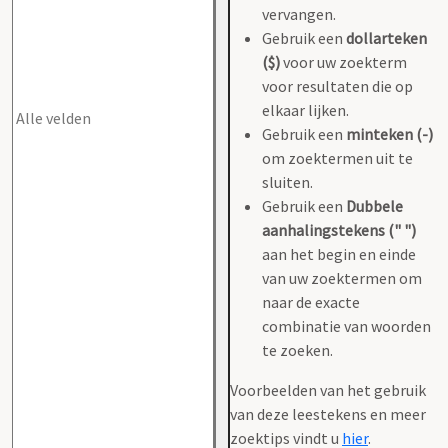
vervangen.
Gebruik een
dollarteken
($)
voor uw zoekterm
voor resultaten die op
elkaar lijken.
Gebruik een
minteken (-)
om zoektermen uit te
sluiten.
Gebruik een
Dubbele
aanhalingstekens (" ")
aan het begin en einde
van uw zoektermen om
naar de exacte
combinatie van woorden
te zoeken.
Voorbeelden van het gebruik
van deze leestekens en meer
zoektips vindt u
hier
.