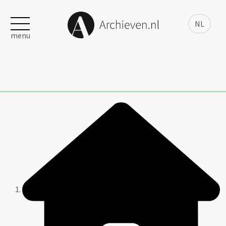
NL
menu