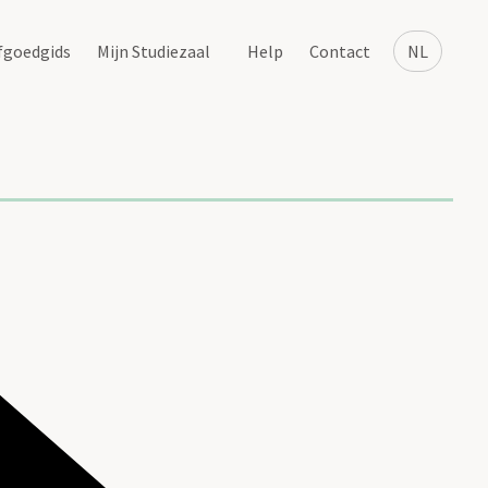
fgoedgids
Mijn Studiezaal
Help
Contact
NL