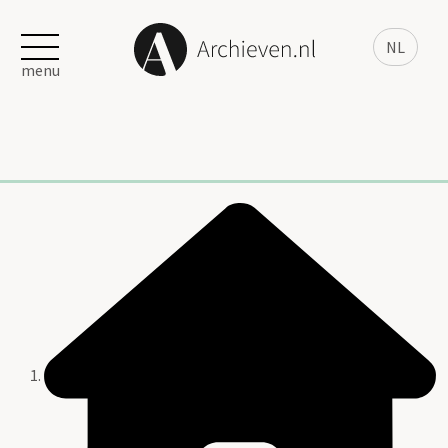
NL
menu