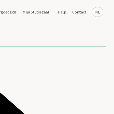
fgoedgids
Mijn Studiezaal
Help
Contact
NL