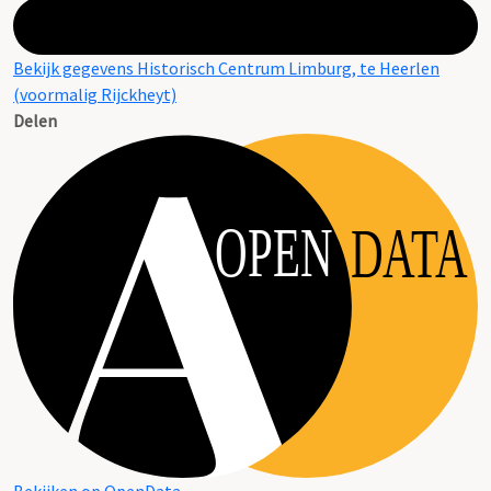
Bekijk gegevens Historisch Centrum Limburg, te Heerlen
(voormalig Rijckheyt)
Delen
OPEN
DATA