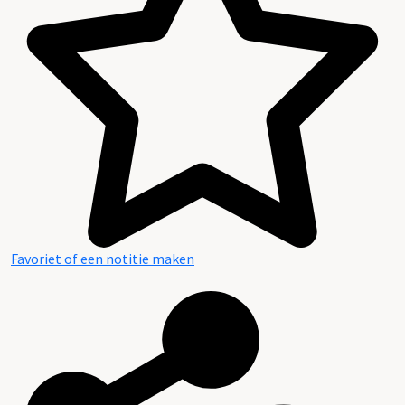
Favoriet of een notitie maken