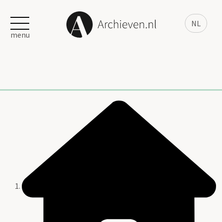
NL
menu