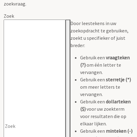
zoekvraag.
Zoek
Door leestekens in uw
zoekopdracht te gebruiken,
zoekt u specifieker of juist
breder:
Gebruik een
vraagteken
(?)
om één letter te
vervangen.
Gebruik een
sterretje (*)
om meer letters te
vervangen.
Gebruik een
dollarteken
($)
voor uw zoekterm
voor resultaten die op
elkaar lijken.
Gebruik een
minteken (-)