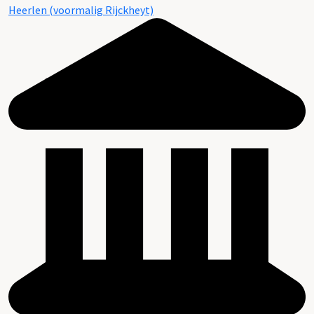
Heerlen (voormalig Rijckheyt)