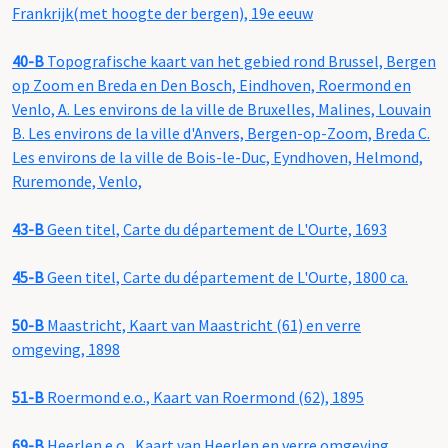
Frankrijk(met hoogte der bergen), 19e eeuw
40-B
Topografische kaart van het gebied rond Brussel, Bergen
op Zoom en Breda en Den Bosch, Eindhoven, Roermond en
Venlo, A. Les environs de la ville de Bruxelles, Malines, Louvain
B. Les environs de la ville d'Anvers, Bergen-op-Zoom, Breda C.
Les environs de la ville de Bois-le-Duc, Eyndhoven, Helmond,
Ruremonde, Venlo,
43-B
Geen titel, Carte du département de L'Ourte, 1693
45-B
Geen titel, Carte du département de L'Ourte, 1800 ca.
50-B
Maastricht, Kaart van Maastricht (61) en verre
omgeving, 1898
51-B
Roermond e.o., Kaart van Roermond (62), 1895
69-B
Heerlen e.o., Kaart van Heerlen en verre omgeving,