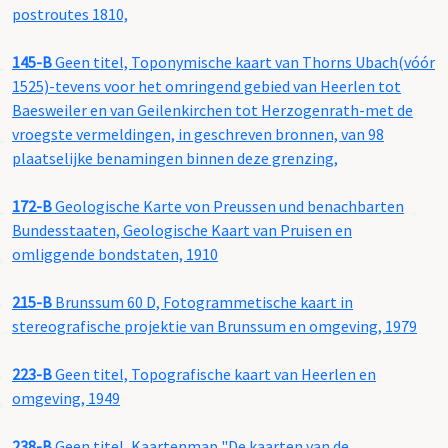
postroutes 1810,
145-B
Geen titel, Toponymische kaart van Thorns Ubach(vóór
1525)-tevens voor het omringend gebied van Heerlen tot
Baesweiler en van Geilenkirchen tot Herzogenrath-met de
vroegste vermeldingen, in geschreven bronnen, van 98
plaatselijke benamingen binnen deze grenzing,
172-B
Geologische Karte von Preussen und benachbarten
Bundesstaaten, Geologische Kaart van Pruisen en
omliggende bondstaten, 1910
215-B
Brunssum 60 D, Fotogrammetische kaart in
stereografische projektie van Brunssum en omgeving, 1979
223-B
Geen titel, Topografische kaart van Heerlen en
omgeving, 1949
238-B
Geen titel, Kaartenmap "De kaarten van de