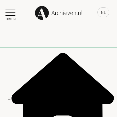
NL
menu