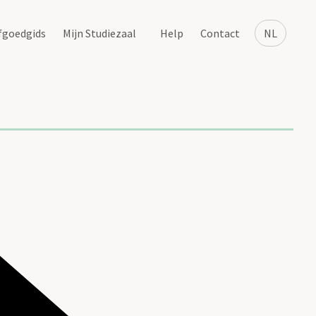
fgoedgids
Mijn Studiezaal
Help
Contact
NL