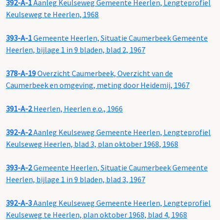
392-A-1
Aanleg Keulseweg Gemeente Heerlen, Lengteprofiel
Keulseweg te Heerlen, 1968
393-A-1
Gemeente Heerlen, Situatie Caumerbeek Gemeente
Heerlen, bijlage 1 in 9 bladen, blad 2, 1967
378-A-19
Overzicht Caumerbeek, Overzicht van de
Caumerbeek en omgeving, meting door Heidemij, 1967
391-A-2
Heerlen, Heerlen e.o., 1966
392-A-2
Aanleg Keulseweg Gemeente Heerlen, Lengteprofiel
Keulseweg Heerlen, blad 3, plan oktober 1968, 1968
393-A-2
Gemeente Heerlen, Situatie Caumerbeek Gemeente
Heerlen, bijlage 1 in 9 bladen, blad 3, 1967
392-A-3
Aanleg Keulseweg Gemeente Heerlen, Lengteprofiel
Keulseweg te Heerlen, plan oktober 1968, blad 4, 1968