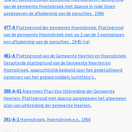
van de gemeente Hoensbroek met daarop in rode lijnen
aangegeven de afbakening van de parochies., 1986
477-A
Plattegrond der gemeente Hoensbroek, Plattegrond
van de gemeente Hoensbroek met op 2 van de 3 exemplaren
een afbakening van de parochies., 1945 (ca)
481-A
Plattegrond van de Gemeente Heerlen en Hoensbroek,
Gerasterde plattegrond van de Gemeente Heerlen en
Hoensbroek, waarschijnlijk bedoeld voor het gedetaillieerd
opnemen van het gebied middels luchtfoto's.,
388-A-01
Algemeen Plan Van Uitbreiding der Gemeente
Heerlen, Plattegrond met daarop aangegeven het algemeen
plan van uitbreiding der gemeente Heerlen,
391-A-1
Hoensbroek, Hoensbroek e.o., 1966