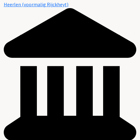
Heerlen (voormalig Rijckheyt)