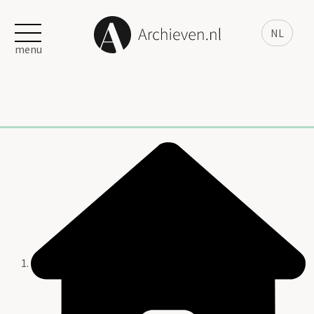
NL
menu