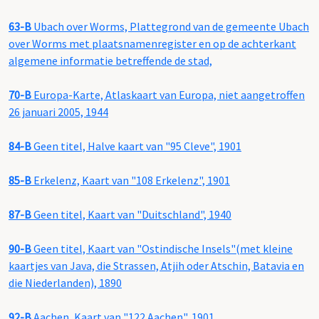
63-B
Ubach over Worms, Plattegrond van de gemeente Ubach
over Worms met plaatsnamenregister en op de achterkant
algemene informatie betreffende de stad,
70-B
Europa-Karte, Atlaskaart van Europa, niet aangetroffen
26 januari 2005, 1944
84-B
Geen titel, Halve kaart van "95 Cleve", 1901
85-B
Erkelenz, Kaart van "108 Erkelenz", 1901
87-B
Geen titel, Kaart van "Duitschland", 1940
90-B
Geen titel, Kaart van "Ostindische Insels"(met kleine
kaartjes van Java, die Strassen, Atjih oder Atschin, Batavia en
die Niederlanden), 1890
92-B
Aachen, Kaart van "122 Aachen", 1901