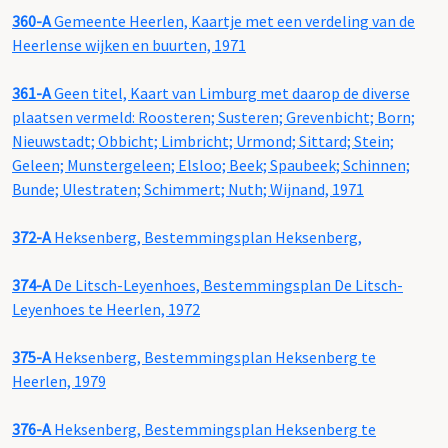
360-A
Gemeente Heerlen, Kaartje met een verdeling van de
Heerlense wijken en buurten, 1971
361-A
Geen titel, Kaart van Limburg met daarop de diverse
plaatsen vermeld: Roosteren; Susteren; Grevenbicht; Born;
Nieuwstadt; Obbicht; Limbricht; Urmond; Sittard; Stein;
Geleen; Munstergeleen; Elsloo; Beek; Spaubeek; Schinnen;
Bunde; Ulestraten; Schimmert; Nuth; Wijnand, 1971
372-A
Heksenberg, Bestemmingsplan Heksenberg,
374-A
De Litsch-Leyenhoes, Bestemmingsplan De Litsch-
Leyenhoes te Heerlen, 1972
375-A
Heksenberg, Bestemmingsplan Heksenberg te
Heerlen, 1979
376-A
Heksenberg, Bestemmingsplan Heksenberg te