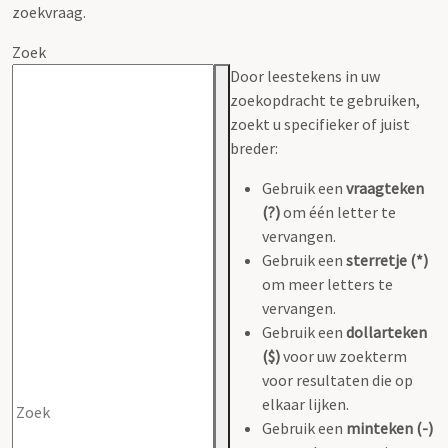
zoekvraag.
Zoek
Door leestekens in uw
zoekopdracht te gebruiken,
zoekt u specifieker of juist
breder:
Gebruik een
vraagteken
(?)
om één letter te
vervangen.
Gebruik een
sterretje (*)
om meer letters te
vervangen.
Gebruik een
dollarteken
($)
voor uw zoekterm
voor resultaten die op
elkaar lijken.
Gebruik een
minteken (-)