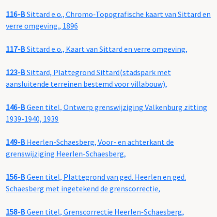
116-B
Sittard e.o., Chromo-Topografische kaart van Sittard en
verre omgeving., 1896
117-B
Sittard e.o., Kaart van Sittard en verre omgeving,
123-B
Sittard, Plattegrond Sittard(stadspark met
aansluitende terreinen bestemd voor villabouw),
146-B
Geen titel, Ontwerp grenswijziging Valkenburg zitting
1939-1940, 1939
149-B
Heerlen-Schaesberg, Voor- en achterkant de
grenswijziging Heerlen-Schaesberg,
156-B
Geen titel, Plattegrond van ged. Heerlen en ged.
Schaesberg met ingetekend de grenscorrectie,
158-B
Geen titel, Grenscorrectie Heerlen-Schaesberg,