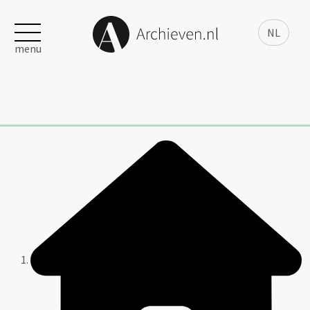
NL
menu