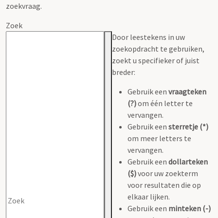
zoekvraag.
Zoek
Door leestekens in uw
zoekopdracht te gebruiken,
zoekt u specifieker of juist
breder:
Gebruik een
vraagteken
(?)
om één letter te
vervangen.
Gebruik een
sterretje (*)
om meer letters te
vervangen.
Gebruik een
dollarteken
($)
voor uw zoekterm
voor resultaten die op
elkaar lijken.
Gebruik een
minteken (-)