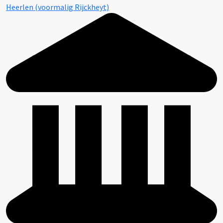
Heerlen (voormalig Rijckheyt)