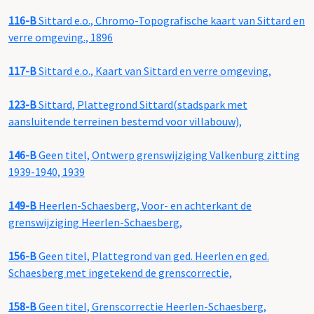
116-B
Sittard e.o., Chromo-Topografische kaart van Sittard en
verre omgeving., 1896
117-B
Sittard e.o., Kaart van Sittard en verre omgeving,
123-B
Sittard, Plattegrond Sittard(stadspark met
aansluitende terreinen bestemd voor villabouw),
146-B
Geen titel, Ontwerp grenswijziging Valkenburg zitting
1939-1940, 1939
149-B
Heerlen-Schaesberg, Voor- en achterkant de
grenswijziging Heerlen-Schaesberg,
156-B
Geen titel, Plattegrond van ged. Heerlen en ged.
Schaesberg met ingetekend de grenscorrectie,
158-B
Geen titel, Grenscorrectie Heerlen-Schaesberg,