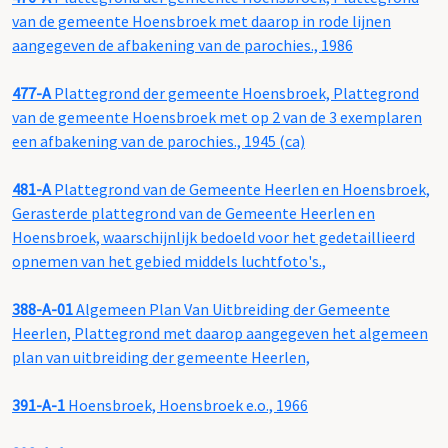
van de gemeente Hoensbroek met daarop in rode lijnen
aangegeven de afbakening van de parochies., 1986
477-A
Plattegrond der gemeente Hoensbroek, Plattegrond
van de gemeente Hoensbroek met op 2 van de 3 exemplaren
een afbakening van de parochies., 1945 (ca)
481-A
Plattegrond van de Gemeente Heerlen en Hoensbroek,
Gerasterde plattegrond van de Gemeente Heerlen en
Hoensbroek, waarschijnlijk bedoeld voor het gedetaillieerd
opnemen van het gebied middels luchtfoto's.,
388-A-01
Algemeen Plan Van Uitbreiding der Gemeente
Heerlen, Plattegrond met daarop aangegeven het algemeen
plan van uitbreiding der gemeente Heerlen,
391-A-1
Hoensbroek, Hoensbroek e.o., 1966