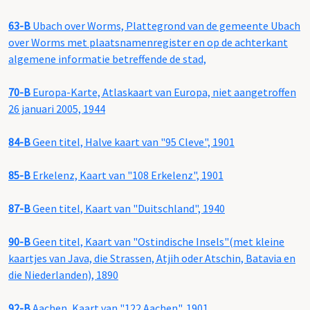
63-B
Ubach over Worms, Plattegrond van de gemeente Ubach
over Worms met plaatsnamenregister en op de achterkant
algemene informatie betreffende de stad,
70-B
Europa-Karte, Atlaskaart van Europa, niet aangetroffen
26 januari 2005, 1944
84-B
Geen titel, Halve kaart van "95 Cleve", 1901
85-B
Erkelenz, Kaart van "108 Erkelenz", 1901
87-B
Geen titel, Kaart van "Duitschland", 1940
90-B
Geen titel, Kaart van "Ostindische Insels"(met kleine
kaartjes van Java, die Strassen, Atjih oder Atschin, Batavia en
die Niederlanden), 1890
92-B
Aachen, Kaart van "122 Aachen", 1901