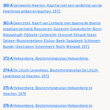
360-A
Gemeente Heerlen, Kaartje met een verdeling van de
Heerlense wijken en buurten, 1971
361-A
Geen titel, Kaart van Limburg met daarop de diverse
plaatsen vermeld: Roosteren; Susteren; Grevenbicht; Born;
Nieuwstadt; Obbicht; Limbricht; Urmond; Sittard; Stein;
Geleen; Munstergeleen; Elsloo; Beek; Spaubeek; Schinnen;
Bunde; Ulestraten; Schimmert; Nuth; Wijnand, 1971
372-A
Heksenberg, Bestemmingsplan Heksenberg,
374-A
De Litsch-Leyenhoes, Bestemmingsplan De Litsch-
Leyenhoes te Heerlen, 1972
375-A
Heksenberg, Bestemmingsplan Heksenberg te
Heerlen, 1979
376-A
Heksenberg, Bestemmingsplan Heksenberg te