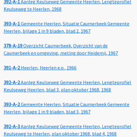
392-A-1
Aanleg Keulseweg Gemeente Heerlen, Lengteprofiel
Keulseweg te Heerlen, 1968
393-A-1
Gemeente Heerlen, Situatie Caumerbeek Gemeente
Heerlen, bijlage 1 in 9 bladen, blad 2, 1967
378-A-19
Overzicht Caumerbeek, Overzicht van de
Caumerbeek en omgeving, meting door Heidemij, 1967
391-A-2
Heerlen, Heerlen e.o., 1966
392-A-2
Aanleg Keulseweg Gemeente Heerlen, Lengteprofiel
Keulseweg Heerlen, blad 3, plan oktober 1968, 1968
393-A-2
Gemeente Heerlen, Situatie Caumerbeek Gemeente
Heerlen, bijlage 1 in 9 bladen, blad 3, 1967
392-A-3
Aanleg Keulseweg Gemeente Heerlen, Lengteprofiel
Keulseweg te Heerlen, plan oktober 1968, blad 4, 1968