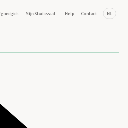
fgoedgids
Mijn Studiezaal
Help
Contact
NL