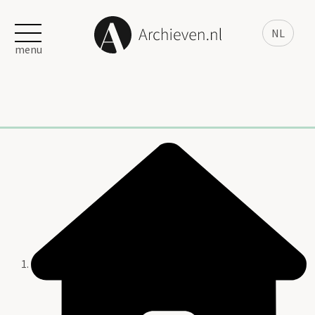
NL
menu