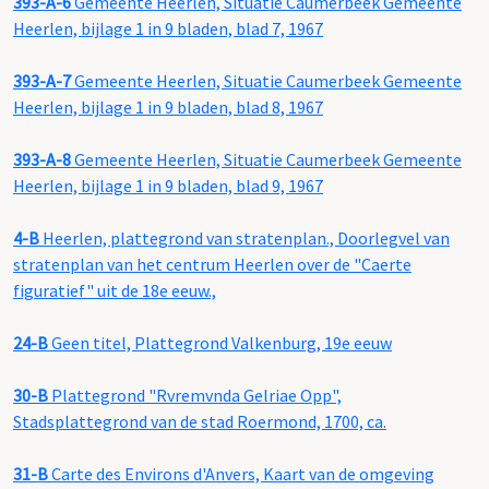
393-A-6
Gemeente Heerlen, Situatie Caumerbeek Gemeente
Heerlen, bijlage 1 in 9 bladen, blad 7, 1967
393-A-7
Gemeente Heerlen, Situatie Caumerbeek Gemeente
Heerlen, bijlage 1 in 9 bladen, blad 8, 1967
393-A-8
Gemeente Heerlen, Situatie Caumerbeek Gemeente
Heerlen, bijlage 1 in 9 bladen, blad 9, 1967
4-B
Heerlen, plattegrond van stratenplan., Doorlegvel van
stratenplan van het centrum Heerlen over de "Caerte
figuratief" uit de 18e eeuw.,
24-B
Geen titel, Plattegrond Valkenburg, 19e eeuw
30-B
Plattegrond "Rvremvnda Gelriae Opp",
Stadsplattegrond van de stad Roermond, 1700, ca.
31-B
Carte des Environs d'Anvers, Kaart van de omgeving