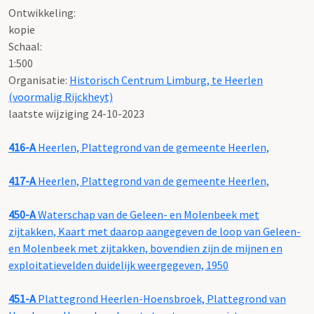
Ontwikkeling:
kopie
Schaal
:
1:500
Organisatie:
Historisch Centrum Limburg, te Heerlen
(voormalig Rijckheyt)
laatste wijziging 24-10-2023
416-A
Heerlen, Plattegrond van de gemeente Heerlen,
417-A
Heerlen, Plattegrond van de gemeente Heerlen,
450-A
Waterschap van de Geleen- en Molenbeek met
zijtakken, Kaart met daarop aangegeven de loop van Geleen-
en Molenbeek met zijtakken, bovendien zijn de mijnen en
exploitatievelden duidelijk weergegeven, 1950
451-A
Plattegrond Heerlen-Hoensbroek, Plattegrond van