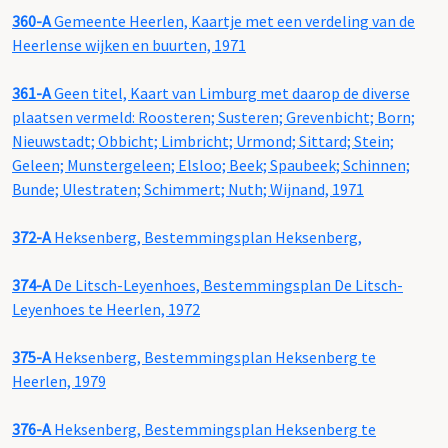
360-A
Gemeente Heerlen, Kaartje met een verdeling van de
Heerlense wijken en buurten, 1971
361-A
Geen titel, Kaart van Limburg met daarop de diverse
plaatsen vermeld: Roosteren; Susteren; Grevenbicht; Born;
Nieuwstadt; Obbicht; Limbricht; Urmond; Sittard; Stein;
Geleen; Munstergeleen; Elsloo; Beek; Spaubeek; Schinnen;
Bunde; Ulestraten; Schimmert; Nuth; Wijnand, 1971
372-A
Heksenberg, Bestemmingsplan Heksenberg,
374-A
De Litsch-Leyenhoes, Bestemmingsplan De Litsch-
Leyenhoes te Heerlen, 1972
375-A
Heksenberg, Bestemmingsplan Heksenberg te
Heerlen, 1979
376-A
Heksenberg, Bestemmingsplan Heksenberg te