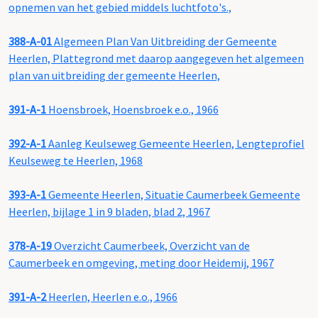
opnemen van het gebied middels luchtfoto's.,
388-A-01
Algemeen Plan Van Uitbreiding der Gemeente
Heerlen, Plattegrond met daarop aangegeven het algemeen
plan van uitbreiding der gemeente Heerlen,
391-A-1
Hoensbroek, Hoensbroek e.o., 1966
392-A-1
Aanleg Keulseweg Gemeente Heerlen, Lengteprofiel
Keulseweg te Heerlen, 1968
393-A-1
Gemeente Heerlen, Situatie Caumerbeek Gemeente
Heerlen, bijlage 1 in 9 bladen, blad 2, 1967
378-A-19
Overzicht Caumerbeek, Overzicht van de
Caumerbeek en omgeving, meting door Heidemij, 1967
391-A-2
Heerlen, Heerlen e.o., 1966