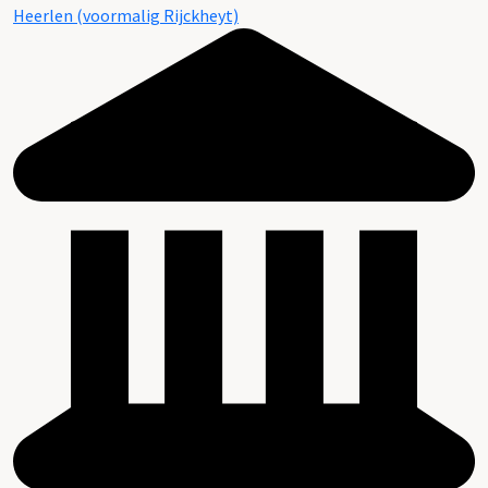
Heerlen (voormalig Rijckheyt)