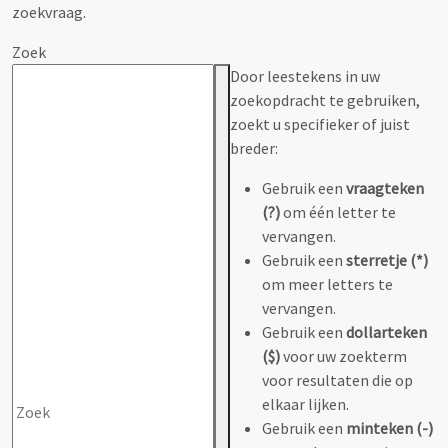
zoekvraag.
Zoek
Door leestekens in uw
zoekopdracht te gebruiken,
zoekt u specifieker of juist
breder:
Gebruik een
vraagteken
(?)
om één letter te
vervangen.
Gebruik een
sterretje (*)
om meer letters te
vervangen.
Gebruik een
dollarteken
($)
voor uw zoekterm
voor resultaten die op
elkaar lijken.
Gebruik een
minteken (-)