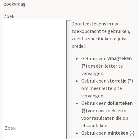
zoekvraag.
Zoek
Door leestekens in uw
zoekopdracht te gebruiken,
zoekt u specifieker of juist
breder:
Gebruik een
vraagteken
(?)
om één letter te
vervangen.
Gebruik een
sterretje (*)
om meer letters te
vervangen.
Gebruik een
dollarteken
($)
voor uw zoekterm
voor resultaten die op
elkaar lijken.
Gebruik een
minteken (-)