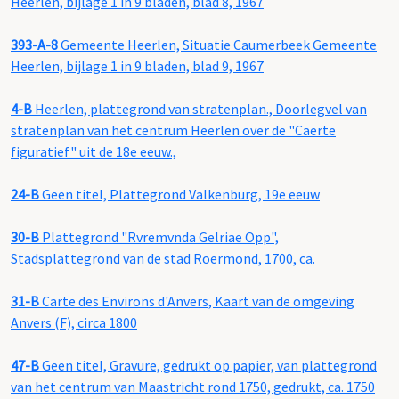
Heerlen, bijlage 1 in 9 bladen, blad 8, 1967
393-A-8
Gemeente Heerlen, Situatie Caumerbeek Gemeente
Heerlen, bijlage 1 in 9 bladen, blad 9, 1967
4-B
Heerlen, plattegrond van stratenplan., Doorlegvel van
stratenplan van het centrum Heerlen over de "Caerte
figuratief" uit de 18e eeuw.,
24-B
Geen titel, Plattegrond Valkenburg, 19e eeuw
30-B
Plattegrond "Rvremvnda Gelriae Opp",
Stadsplattegrond van de stad Roermond, 1700, ca.
31-B
Carte des Environs d'Anvers, Kaart van de omgeving
Anvers (F), circa 1800
47-B
Geen titel, Gravure, gedrukt op papier, van plattegrond
van het centrum van Maastricht rond 1750, gedrukt, ca. 1750