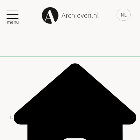
NL
menu