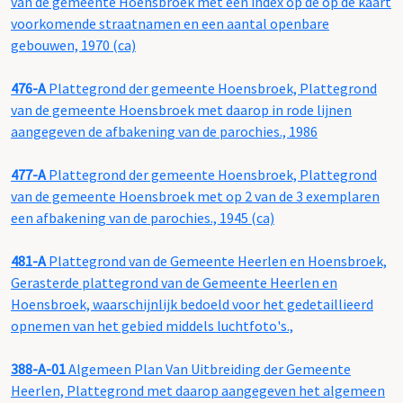
van de gemeente Hoensbroek met een index op de op de kaart
voorkomende straatnamen en een aantal openbare
gebouwen, 1970 (ca)
476-A
Plattegrond der gemeente Hoensbroek, Plattegrond
van de gemeente Hoensbroek met daarop in rode lijnen
aangegeven de afbakening van de parochies., 1986
477-A
Plattegrond der gemeente Hoensbroek, Plattegrond
van de gemeente Hoensbroek met op 2 van de 3 exemplaren
een afbakening van de parochies., 1945 (ca)
481-A
Plattegrond van de Gemeente Heerlen en Hoensbroek,
Gerasterde plattegrond van de Gemeente Heerlen en
Hoensbroek, waarschijnlijk bedoeld voor het gedetaillieerd
opnemen van het gebied middels luchtfoto's.,
388-A-01
Algemeen Plan Van Uitbreiding der Gemeente
Heerlen, Plattegrond met daarop aangegeven het algemeen