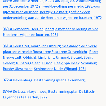
359-A
Gemeente Heerlen, Kaart als bijlage 3. Woonbevolking
per 31 december 1972 en werkbevolking per medio 1972 voor
nijverheid en diensten, per wijk. De kaart geeft ook een
onderverdeling aan van de Heerlense wijken en buurten., 1972
360-A
Gemeente Heerlen, Kaartje met een verdeling van de
Heerlense wijken en buurten, 1971
361-A
Geen titel, Kaart van Limburg met daarop de diverse
plaatsen vermeld: Roosteren; Susteren; Grevenbicht; Born;
Nieuwstadt; Obbicht; Limbricht; Urmond; Sittard; Stein;
Geleen; Munstergeleen; Elsloo; Beek; Spaubeek; Schinnen;
Bunde; Ulestraten; Schimmert; Nuth; Wijnand, 1971
372-A
Heksenberg, Bestemmingsplan Heksenberg,
374-A
De Litsch-Leyenhoes, Bestemmingsplan De Litsch-
Leyenhoes te Heerlen, 1972