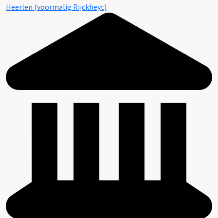
Heerlen (voormalig Rijckheyt)