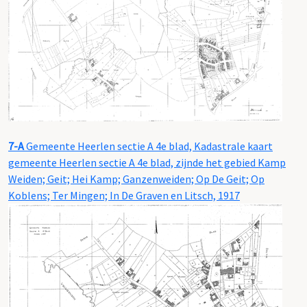
7-A
Gemeente Heerlen sectie A 4e blad, Kadastrale kaart
gemeente Heerlen sectie A 4e blad, zijnde het gebied Kamp
Weiden; Geit; Hei Kamp; Ganzenweiden; Op De Geit; Op
Koblens; Ter Mingen; In De Graven en Litsch, 1917