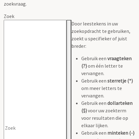
zoekvraag.
Zoek
Door leestekens in uw
zoekopdracht te gebruiken,
zoekt u specifieker of juist
breder:
Gebruik een
vraagteken
(?)
om één letter te
vervangen.
Gebruik een
sterretje (*)
om meer letters te
vervangen.
Gebruik een
dollarteken
($)
voor uw zoekterm
voor resultaten die op
elkaar lijken.
Gebruik een
minteken (-)