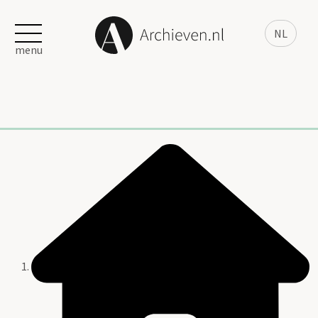
NL
menu