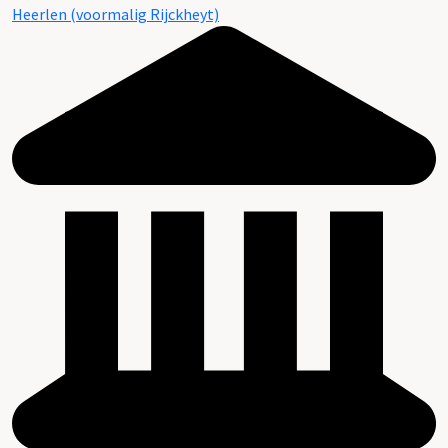
Heerlen (voormalig Rijckheyt)