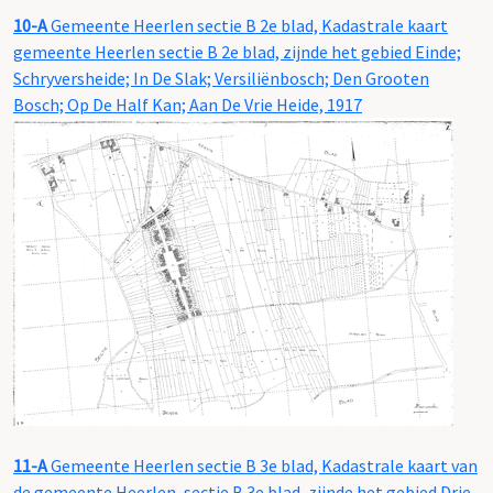
10-A
Gemeente Heerlen sectie B 2e blad, Kadastrale kaart
gemeente Heerlen sectie B 2e blad, zijnde het gebied Einde;
Schryversheide; In De Slak; Versiliënbosch; Den Grooten
Bosch; Op De Half Kan; Aan De Vrie Heide, 1917
11-A
Gemeente Heerlen sectie B 3e blad, Kadastrale kaart van
de gemeente Heerlen, sectie B 3e blad, zijnde het gebied Drie