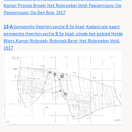
Kamp; Pronse Broek; Het Robroeker Veld; Pappersjans; Op
Pappersjans; Op Den Bok, 1917
13-A
Gemeente Heerlen sectie B 5e blad, Kadastrale kaart
gemeente Heerlen sectie B 5e blad, zijnde het gebied Helde
Wiers Kamp; Robroek; Robroek Berg; Het Robroeker Veld,
1917