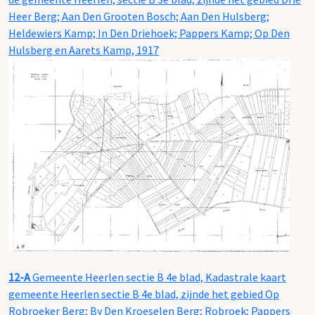
Heer Berg; Aan Den Grooten Bosch; Aan Den Hulsberg;
Heldewiers Kamp; In Den Driehoek; Pappers Kamp; Op Den
Hulsberg en Aarets Kamp, 1917
12-A
Gemeente Heerlen sectie B 4e blad, Kadastrale kaart
gemeente Heerlen sectie B 4e blad, zijnde het gebied Op
Robroeker Berg; By Den Kroeselen Berg; Robroek; Pappers