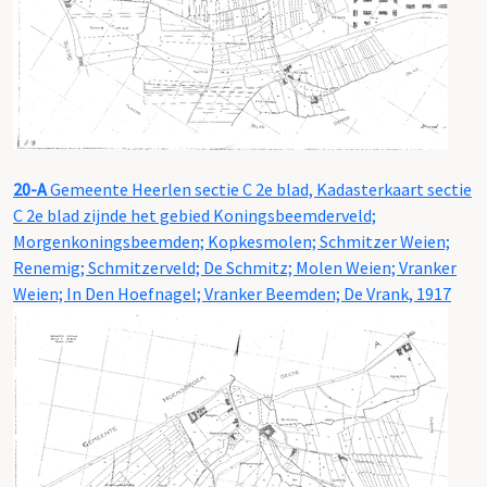
20-A
Gemeente Heerlen sectie C 2e blad, Kadasterkaart sectie
C 2e blad zijnde het gebied Koningsbeemderveld;
Morgenkoningsbeemden; Kopkesmolen; Schmitzer Weien;
Renemig; Schmitzerveld; De Schmitz; Molen Weien; Vranker
Weien; In Den Hoefnagel; Vranker Beemden; De Vrank, 1917