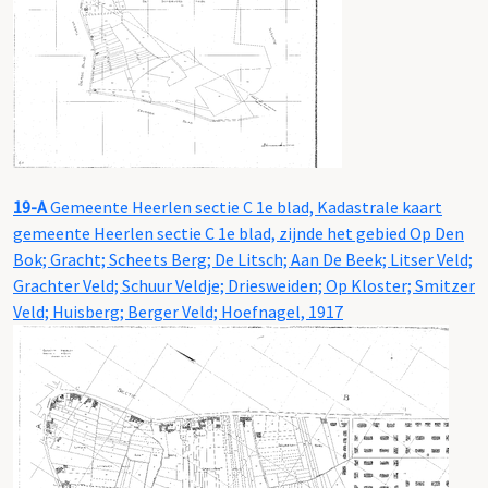
19-A
Gemeente Heerlen sectie C 1e blad, Kadastrale kaart
gemeente Heerlen sectie C 1e blad, zijnde het gebied Op Den
Bok; Gracht; Scheets Berg; De Litsch; Aan De Beek; Litser Veld;
Grachter Veld; Schuur Veldje; Driesweiden; Op Kloster; Smitzer
Veld; Huisberg; Berger Veld; Hoefnagel, 1917