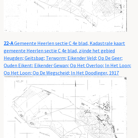
22-A
Gemeente Heerlen sectie C 4e blad, Kadastrale kaart
gemeente Heerlen sectie C 4e blad, zijnde het gebied
Heugden; Geitsbag; Terworm; Eikender Veld; Op De Geer;
Ouden Eikent; Eikender Gewan; Op Het Overloo; In Het Loon;
Op Het Loon; Op De Wegscheid; In Het Doodleger, 1917