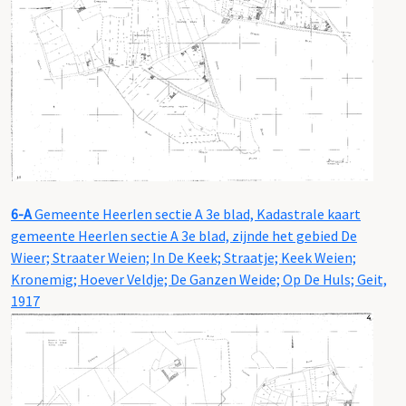
6-A
Gemeente Heerlen sectie A 3e blad, Kadastrale kaart
gemeente Heerlen sectie A 3e blad, zijnde het gebied De
Wieer; Straater Weien; In De Keek; Straatje; Keek Weien;
Kronemig; Hoever Veldje; De Ganzen Weide; Op De Huls; Geit,
1917