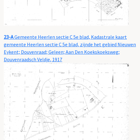
23-A
Gemeente Heerlen sectie C 5e blad, Kadastrale kaart
gemeente Heerlen sectie C 5e blad, zijnde het gebied Nieuwen
Eykent; Douvenraad; Geleen; Aan Den Koekskoeksweg;
Douvenraadsch Veldje, 1917