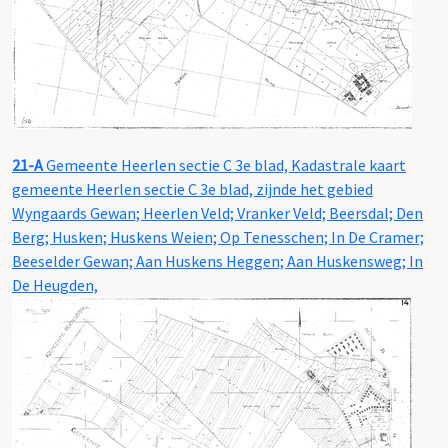
21-A
Gemeente Heerlen sectie C 3e blad, Kadastrale kaart
gemeente Heerlen sectie C 3e blad, zijnde het gebied
Wyngaards Gewan; Heerlen Veld; Vranker Veld; Beersdal; Den
Berg; Husken; Huskens Weien; Op Tenesschen; In De Cramer;
Beeselder Gewan; Aan Huskens Heggen; Aan Huskensweg; In
De Heugden,