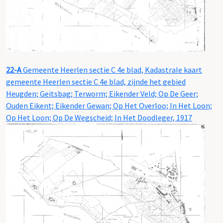
22-A
Gemeente Heerlen sectie C 4e blad, Kadastrale kaart
gemeente Heerlen sectie C 4e blad, zijnde het gebied
Heugden; Geitsbag; Terworm; Eikender Veld; Op De Geer;
Ouden Eikent; Eikender Gewan; Op Het Overloo; In Het Loon;
Op Het Loon; Op De Wegscheid; In Het Doodleger, 1917