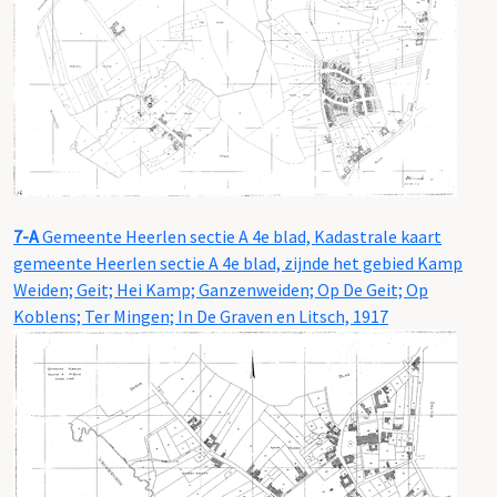
7-A
Gemeente Heerlen sectie A 4e blad, Kadastrale kaart
gemeente Heerlen sectie A 4e blad, zijnde het gebied Kamp
Weiden; Geit; Hei Kamp; Ganzenweiden; Op De Geit; Op
Koblens; Ter Mingen; In De Graven en Litsch, 1917