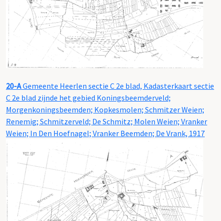
20-A
Gemeente Heerlen sectie C 2e blad, Kadasterkaart sectie
C 2e blad zijnde het gebied Koningsbeemderveld;
Morgenkoningsbeemden; Kopkesmolen; Schmitzer Weien;
Renemig; Schmitzerveld; De Schmitz; Molen Weien; Vranker
Weien; In Den Hoefnagel; Vranker Beemden; De Vrank, 1917