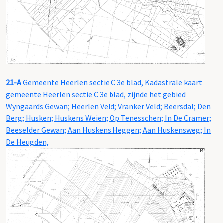
21-A
Gemeente Heerlen sectie C 3e blad, Kadastrale kaart
gemeente Heerlen sectie C 3e blad, zijnde het gebied
Wyngaards Gewan; Heerlen Veld; Vranker Veld; Beersdal; Den
Berg; Husken; Huskens Weien; Op Tenesschen; In De Cramer;
Beeselder Gewan; Aan Huskens Heggen; Aan Huskensweg; In
De Heugden,