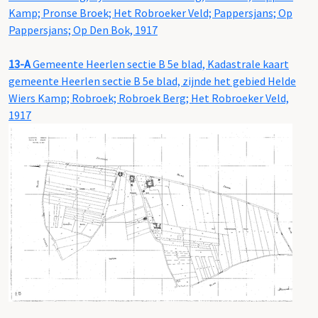
Kamp; Pronse Broek; Het Robroeker Veld; Pappersjans; Op
Pappersjans; Op Den Bok, 1917
13-A
Gemeente Heerlen sectie B 5e blad, Kadastrale kaart
gemeente Heerlen sectie B 5e blad, zijnde het gebied Helde
Wiers Kamp; Robroek; Robroek Berg; Het Robroeker Veld,
1917