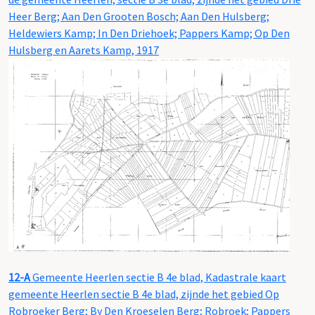
Heer Berg; Aan Den Grooten Bosch; Aan Den Hulsberg;
Heldewiers Kamp; In Den Driehoek; Pappers Kamp; Op Den
Hulsberg en Aarets Kamp, 1917
12-A
Gemeente Heerlen sectie B 4e blad, Kadastrale kaart
gemeente Heerlen sectie B 4e blad, zijnde het gebied Op
Robroeker Berg; By Den Kroeselen Berg; Robroek; Pappers