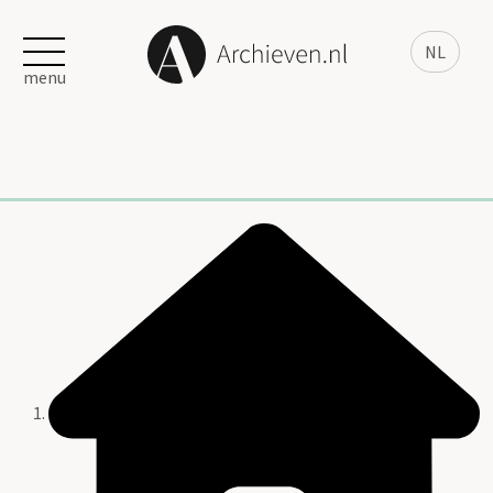
NL
menu