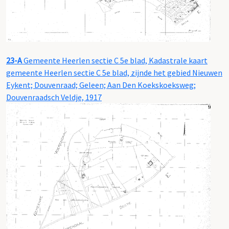
23-A
Gemeente Heerlen sectie C 5e blad, Kadastrale kaart
gemeente Heerlen sectie C 5e blad, zijnde het gebied Nieuwen
Eykent; Douvenraad; Geleen; Aan Den Koekskoeksweg;
Douvenraadsch Veldje, 1917