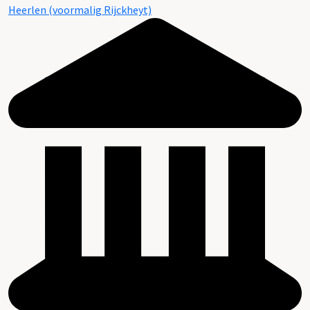
Heerlen (voormalig Rijckheyt)