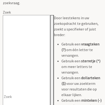
zoekvraag.
Zoek
Door leestekens in uw
zoekopdracht te gebruiken,
zoekt u specifieker of juist
breder:
Gebruik een
vraagteken
(?)
om één letter te
vervangen.
Gebruik een
sterretje (*)
om meer letters te
vervangen.
Gebruik een
dollarteken
($)
voor uw zoekterm
voor resultaten die op
elkaar lijken.
Gebruik een
minteken (-)