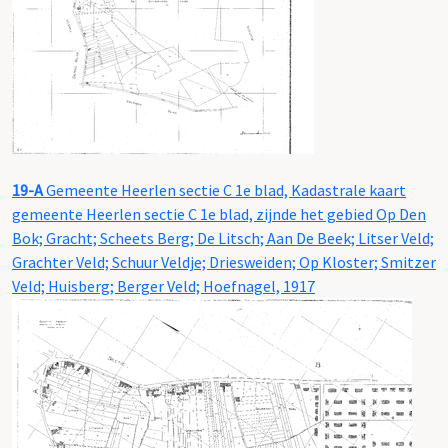
19-A
Gemeente Heerlen sectie C 1e blad, Kadastrale kaart
gemeente Heerlen sectie C 1e blad, zijnde het gebied Op Den
Bok; Gracht; Scheets Berg; De Litsch; Aan De Beek; Litser Veld;
Grachter Veld; Schuur Veldje; Driesweiden; Op Kloster; Smitzer
Veld; Huisberg; Berger Veld; Hoefnagel, 1917