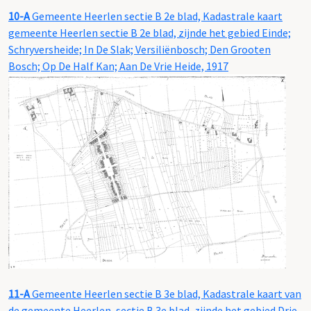
10-A
Gemeente Heerlen sectie B 2e blad, Kadastrale kaart
gemeente Heerlen sectie B 2e blad, zijnde het gebied Einde;
Schryversheide; In De Slak; Versiliënbosch; Den Grooten
Bosch; Op De Half Kan; Aan De Vrie Heide, 1917
11-A
Gemeente Heerlen sectie B 3e blad, Kadastrale kaart van
de gemeente Heerlen, sectie B 3e blad, zijnde het gebied Drie