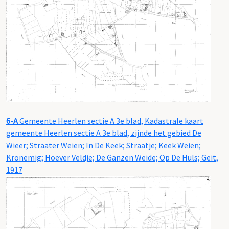
6-A
Gemeente Heerlen sectie A 3e blad, Kadastrale kaart
gemeente Heerlen sectie A 3e blad, zijnde het gebied De
Wieer; Straater Weien; In De Keek; Straatje; Keek Weien;
Kronemig; Hoever Veldje; De Ganzen Weide; Op De Huls; Geit,
1917