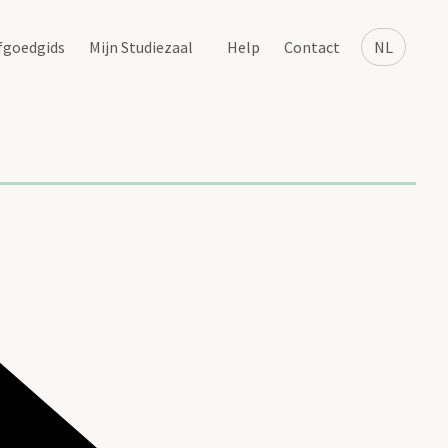
fgoedgids
Mijn Studiezaal
Help
Contact
NL