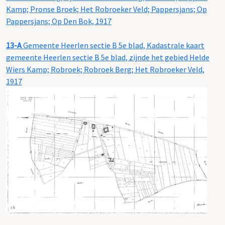
Kamp; Pronse Broek; Het Robroeker Veld; Pappersjans; Op
Pappersjans; Op Den Bok, 1917
13-A
Gemeente Heerlen sectie B 5e blad, Kadastrale kaart
gemeente Heerlen sectie B 5e blad, zijnde het gebied Helde
Wiers Kamp; Robroek; Robroek Berg; Het Robroeker Veld,
1917