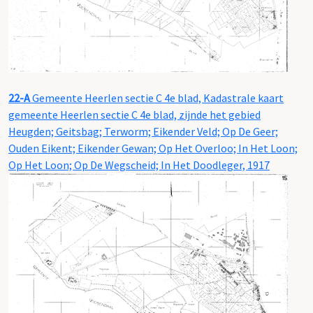
22-A
Gemeente Heerlen sectie C 4e blad, Kadastrale kaart
gemeente Heerlen sectie C 4e blad, zijnde het gebied
Heugden; Geitsbag; Terworm; Eikender Veld; Op De Geer;
Ouden Eikent; Eikender Gewan; Op Het Overloo; In Het Loon;
Op Het Loon; Op De Wegscheid; In Het Doodleger, 1917