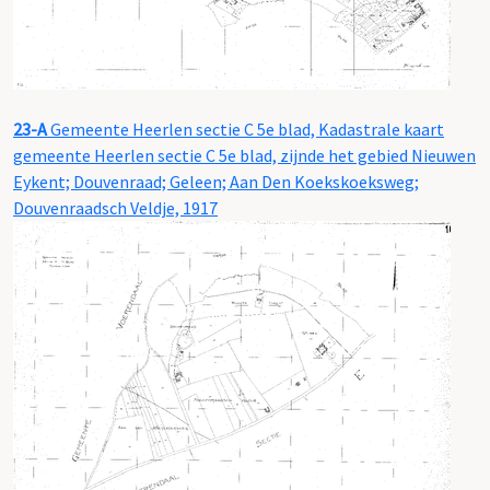
23-A
Gemeente Heerlen sectie C 5e blad, Kadastrale kaart
gemeente Heerlen sectie C 5e blad, zijnde het gebied Nieuwen
Eykent; Douvenraad; Geleen; Aan Den Koekskoeksweg;
Douvenraadsch Veldje, 1917