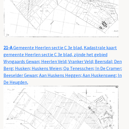
21-A
Gemeente Heerlen sectie C 3e blad, Kadastrale kaart
gemeente Heerlen sectie C 3e blad, zijnde het gebied
Wyngaards Gewan; Heerlen Veld; Vranker Veld; Beersdal; Den
Berg; Husken; Huskens Weien; Op Tenesschen; In De Cramer;
Beeselder Gewan; Aan Huskens Heggen; Aan Huskensweg; In
De Heugden,