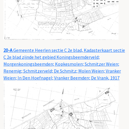
20-A
Gemeente Heerlen sectie C 2e blad, Kadasterkaart sectie
C 2e blad zijnde het gebied Koningsbeemderveld;
Morgenkoningsbeemden; Kopkesmolen; Schmitzer Weien;
Renemig; Schmitzerveld; De Schmitz; Molen Weien; Vranker
Weien; In Den Hoefnagel; Vranker Beemden; De Vrank, 1917