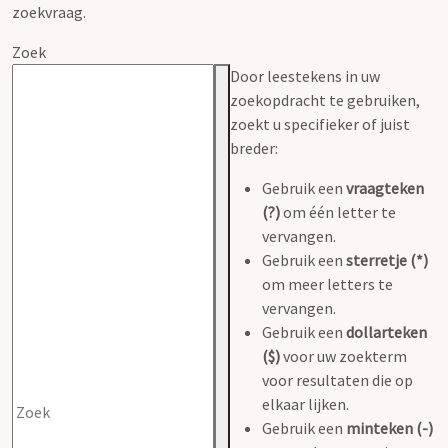
zoekvraag.
Zoek
Door leestekens in uw
zoekopdracht te gebruiken,
zoekt u specifieker of juist
breder:
Gebruik een
vraagteken
(?)
om één letter te
vervangen.
Gebruik een
sterretje (*)
om meer letters te
vervangen.
Gebruik een
dollarteken
($)
voor uw zoekterm
voor resultaten die op
elkaar lijken.
Gebruik een
minteken (-)