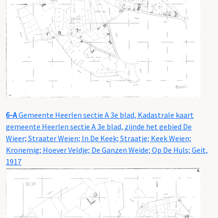
6-A
Gemeente Heerlen sectie A 3e blad, Kadastrale kaart
gemeente Heerlen sectie A 3e blad, zijnde het gebied De
Wieer; Straater Weien; In De Keek; Straatje; Keek Weien;
Kronemig; Hoever Veldje; De Ganzen Weide; Op De Huls; Geit,
1917