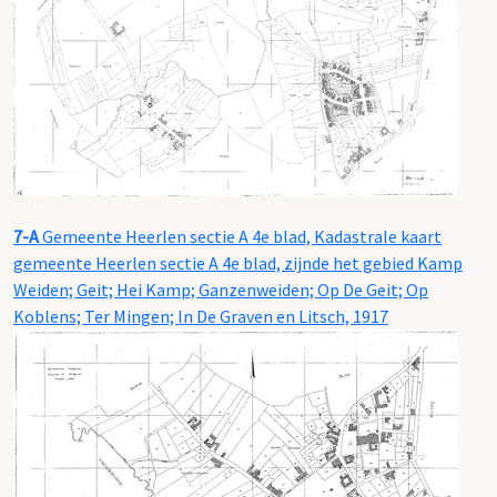
7-A
Gemeente Heerlen sectie A 4e blad, Kadastrale kaart
gemeente Heerlen sectie A 4e blad, zijnde het gebied Kamp
Weiden; Geit; Hei Kamp; Ganzenweiden; Op De Geit; Op
Koblens; Ter Mingen; In De Graven en Litsch, 1917