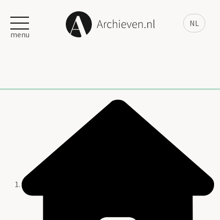
NL
menu