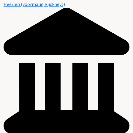
Heerlen (voormalig Rijckheyt)