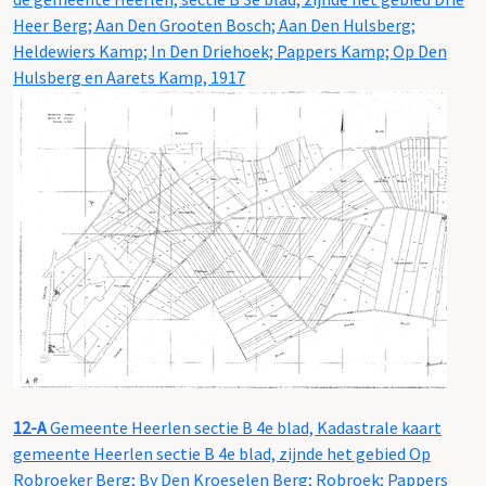
Heer Berg; Aan Den Grooten Bosch; Aan Den Hulsberg;
Heldewiers Kamp; In Den Driehoek; Pappers Kamp; Op Den
Hulsberg en Aarets Kamp, 1917
12-A
Gemeente Heerlen sectie B 4e blad, Kadastrale kaart
gemeente Heerlen sectie B 4e blad, zijnde het gebied Op
Robroeker Berg; By Den Kroeselen Berg; Robroek; Pappers