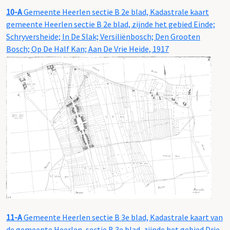
10-A
Gemeente Heerlen sectie B 2e blad, Kadastrale kaart
gemeente Heerlen sectie B 2e blad, zijnde het gebied Einde;
Schryversheide; In De Slak; Versiliënbosch; Den Grooten
Bosch; Op De Half Kan; Aan De Vrie Heide, 1917
11-A
Gemeente Heerlen sectie B 3e blad, Kadastrale kaart van
de gemeente Heerlen, sectie B 3e blad, zijnde het gebied Drie