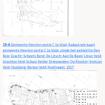
19-A
Gemeente Heerlen sectie C 1e blad, Kadastrale kaart
gemeente Heerlen sectie C 1e blad, zijnde het gebied Op Den
Bok; Gracht; Scheets Berg; De Litsch; Aan De Beek; Litser Veld;
Grachter Veld; Schuur Veldje; Driesweiden; Op Kloster; Smitzer
Veld; Huisberg; Berger Veld; Hoefnagel, 1917